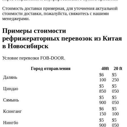
Стоимость доставки примерная, для уточнения актуальной
стоимости доставки, пожалуйста, свяжитесь с нашими
менеджерами.
Примеры стоимости
рефрижераторных перевозок из Китая
в Новосибирск
Условие перевозки FOB-DOOR.
Город отправления
40ft
20 ft
$6
$5
Далянь
100
250
$5
$5
Циндао
850
050
$5
$5
Сямынь
900
050
$6
$5
Ксинганг
150
100
$5
$5
Нингбо
900
050