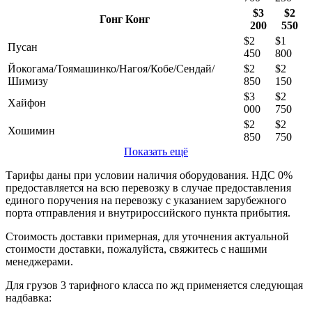
$3
$2
Гонг Конг
200
550
$2
$1
Пусан
450
800
Йокогама/Тоямашинко/Нагоя/Кобе/Сендай/
$2
$2
Шимизу
850
150
$3
$2
Хайфон
000
750
$2
$2
Хошимин
850
750
Показать ещё
Тарифы даны при условии наличия оборудования. НДС 0%
предоставляется на всю перевозку в случае предоставления
единого поручения на перевозку с указанием зарубежного
порта отправления и внутрироссийского пункта прибытия.
Стоимость доставки примерная, для уточнения актуальной
стоимости доставки, пожалуйста, свяжитесь с нашими
менеджерами.
Для грузов 3 тарифного класса по жд применяется следующая
надбавка: