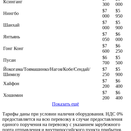
Ксинганг
300
000
$7
$5
Нингбо
000
950
$7
$5
Шанхай
000
900
$7
$6
Янтьянь
050
000
$7
$6
Гонг Конг
600
250
$6
$5
Пусан
700
500
Йокогама/Тоямашинко/Нагоя/Кобе/Сендай/
$7
$5
Шимизу
250
900
$7
$6
Хайфон
200
400
$7
$6
Хошимин
200
400
Показать ещё
Тарифы даны при условии наличия оборудования. НДС 0%
предоставляется на всю перевозку в случае предоставления
единого поручения на перевозку с указанием зарубежного
порта отправления и внутрироссийского пункта прибытия.