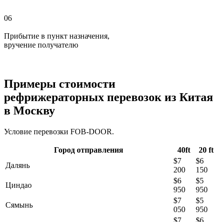
06
Прибытие в пункт назначения,
вручение получателю
Примеры стоимости
рефрижераторных перевозок из Китая
в Москву
Условие перевозки FOB-DOOR.
Город отправления
40ft
20 ft
$7
$6
Далянь
200
150
$6
$5
Циндао
950
950
$7
$5
Сямынь
050
950
$7
$6