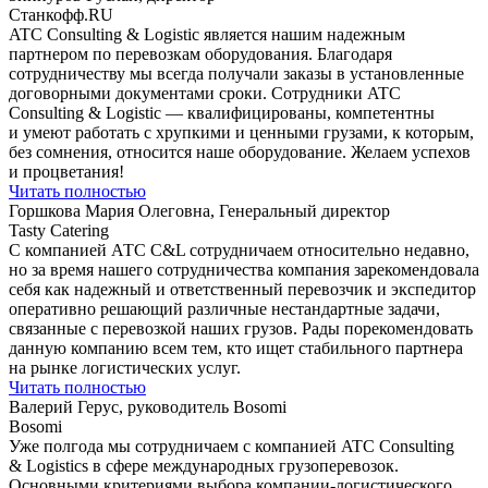
Станкофф.RU
ATC Consulting & Logistic является нашим надежным
партнером по перевозкам оборудования. Благодаря
сотрудничеству мы всегда получали заказы в установленные
договорными документами сроки. Сотрудники ATC
Consulting & Logistic — квалифицированы, компетентны
и умеют работать с хрупкими и ценными грузами, к которым,
без сомнения, относится наше оборудование. Желаем успехов
и процветания!
Читать полностью
Горшкова Мария Олеговна, Генеральный директор
Tasty Catering
С компанией АТС С&L сотрудничаем относительно недавно,
но за время нашего сотрудничества компания зарекомендовала
себя как надежный и ответственный перевозчик и экспедитор
оперативно решающий различные нестандартные задачи,
связанные с перевозкой наших грузов. Рады порекомендовать
данную компанию всем тем, кто ищет стабильного партнера
на рынке логистических услуг.
Читать полностью
Валерий Герус, руководитель Bosomi
Bosomi
Уже полгода мы сотрудничаем с компанией ATC Consulting
& Logistics в сфере международных грузоперевозок.
Основными критериями выбора компании-логистического