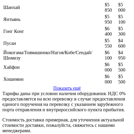
$5
$5
Шанхай
850
000
$5
$5
Янтьянь
950
100
$6
$5
Гонг Конг
400
300
$5
$4
Пусан
550
600
Йокогама/Тоямашинко/Нагоя/Кобе/Сендай/
$6
$4
Шимизу
100
950
$6
$5
Хайфон
000
500
$6
$5
Хошимин
000
500
Показать ещё
Тарифы даны при условии наличия оборудования. НДС 0%
предоставляется на всю перевозку в случае предоставления
единого поручения на перевозку с указанием зарубежного
порта отправления и внутрироссийского пункта прибытия.
Стоимость доставки примерная, для уточнения актуальной
стоимости доставки, пожалуйста, свяжитесь с нашими
менеджерами.