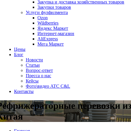
Закупка и доставка хозяйственных товаров
Закупки товаров
Услуги фулфилмента
Ozon
Wildberries
Яндекс Маркет
Интернет-магазин
AliExpress
Мега Маркет
Цены
Блог
Новости
Статьи
Вопрос-ответ
Пресса о нас
Кейсы
Фото\видео ATC C&L
Контакты
Рефрижераторные перевозки и
Китая
Главная