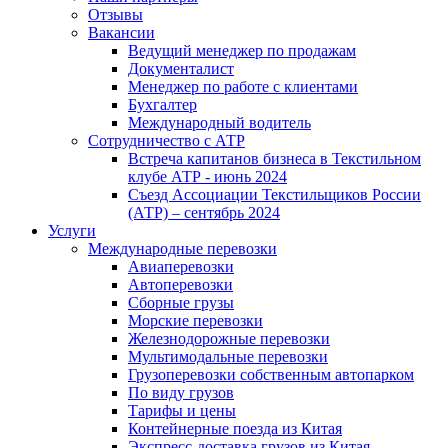
Отзывы
Вакансии
Ведущий менеджер по продажам
Документалист
Менеджер по работе с клиентами
Бухгалтер
Международный водитель
Сотрудничество с АТР
Встреча капитанов бизнеса в Текстильном
клубе АТР - июнь 2024
Съезд Ассоциации Текстильщиков России
(АТР) – сентябрь 2024
Услуги
Международные перевозки
Авиаперевозки
Автоперевозки
Сборные грузы
Морские перевозки
Железнодорожные перевозки
Мультимодальные перевозки
Грузоперевозки собственным автопарком
По виду грузов
Тарифы и цены
Контейнерные поезда из Китая
Экспресс-доставка грузов из Китая