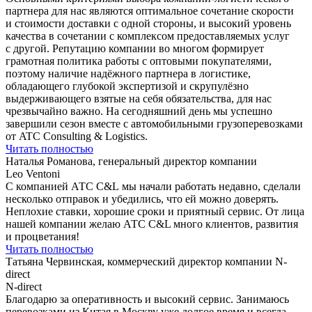
партнера для нас являются оптимальное сочетание скорости
и стоимости доставки с одной стороны, и высокий уровень
качества в сочетании с комплексом предоставляемых услуг
с другой. Репутацию компании во многом формирует
грамотная политика работы с оптовыми покупателями,
поэтому наличие надёжного партнера в логистике,
обладающего глубокой экспертизой и скрупулёзно
выдерживающего взятые на себя обязательства, для нас
чрезвычайно важно. На сегодняшний день мы успешно
завершили сезон вместе с автомобильными грузоперевозками
от ATC Consulting & Logistics.
Читать полностью
Наталья Романова, генеральный директор компании
Leo Ventoni
С компанией АТС C&L мы начали работать недавно, сделали
несколько отправок и убедились, что ей можно доверять.
Неплохие ставки, хорошие сроки и приятный сервис. От лица
нашей компании желаю АТС C&L много клиентов, развития
и процветания!
Читать полностью
Татьяна Червинская, коммерческий директор компании N-
direct
N-direct
Благодарю за оперативность и высокий сервис. Занимаюсь
перевозками из Китая в Москву уже долгое время и всегда