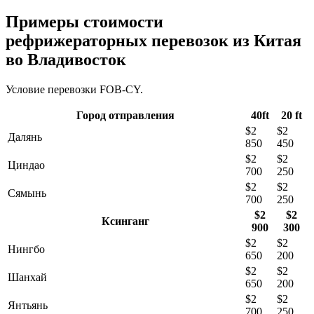
Примеры стоимости
рефрижераторных перевозок из Китая
во Владивосток
Условие перевозки FOB-CY.
Город отправления
40ft
20 ft
$2
$2
Далянь
850
450
$2
$2
Циндао
700
250
$2
$2
Сямынь
700
250
$2
$2
Ксинганг
900
300
$2
$2
Нингбо
650
200
$2
$2
Шанхай
650
200
$2
$2
Янтьянь
700
250