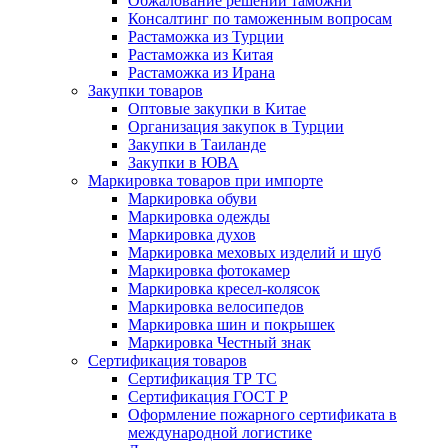
Обжалование решений таможни
Консалтинг по таможенным вопросам
Растаможка из Турции
Растаможка из Китая
Растаможка из Ирана
Закупки товаров
Оптовые закупки в Китае
Организация закупок в Турции
Закупки в Таиланде
Закупки в ЮВА
Маркировка товаров при импорте
Маркировка обуви
Маркировка одежды
Маркировка духов
Маркировка меховых изделий и шуб
Маркировка фотокамер
Маркировка кресел-колясок
Маркировка велосипедов
Маркировка шин и покрышек
Маркировка Честный знак
Сертификация товаров
Сертификация ТР ТС
Сертификация ГОСТ Р
Оформление пожарного сертификата в
международной логистике