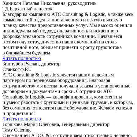
Ханикян Наталья Николаевна, руководитель
ТД Бархатный лепесток
Благодарим компанию АТС Consulting & Logistic, а также весь
коммерческий отдел за поставленную и взятую высокую
планку качества предоставленных услуг. Мы высоко оценили
индивидуальный подход, оперативность и искреннюю
доброжелательность сотрудников компании. Начавшееся
в этом году сотрудничество наших компаний на столь
позитивной ноте, обещает привезти к росту грузопотока
в ближайшем будущем!
Читать полностью
Зиннуров Руслан, директор
Станкофф.RU
ATC Consulting & Logistic является нашим надежным
партнером по перевозкам оборудования. Благодаря
сотрудничеству мы всегда получали заказы в установленные
договорными документами сроки. Сотрудники ATC
Consulting & Logistic — квалифицированы, компетентны
и умеют работать с хрупкими и ценными грузами, к которым,
без сомнения, относится наше оборудование. Желаем успехов
и процветания!
Читать полностью
Горшкова Мария Олеговна, Генеральный директор
Tasty Catering
С компанией АТС С&L сотрудничаем относительно недавно,