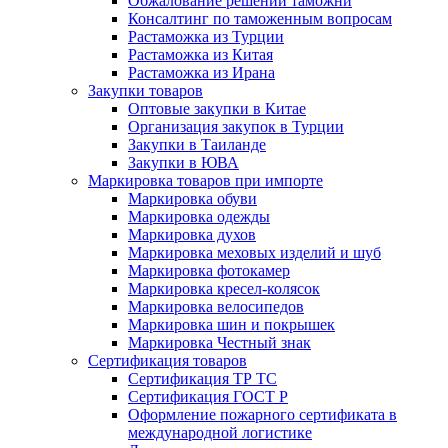
Обжалование решений таможни
Консалтинг по таможенным вопросам
Растаможка из Турции
Растаможка из Китая
Растаможка из Ирана
Закупки товаров
Оптовые закупки в Китае
Организация закупок в Турции
Закупки в Таиланде
Закупки в ЮВА
Маркировка товаров при импорте
Маркировка обуви
Маркировка одежды
Маркировка духов
Маркировка меховых изделий и шуб
Маркировка фотокамер
Маркировка кресел-колясок
Маркировка велосипедов
Маркировка шин и покрышек
Маркировка Честный знак
Сертификация товаров
Сертификация ТР ТС
Сертификация ГОСТ Р
Оформление пожарного сертификата в
международной логистике