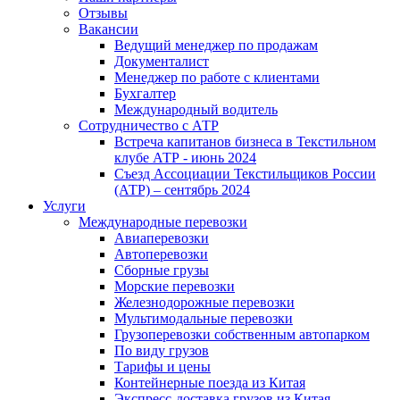
Отзывы
Вакансии
Ведущий менеджер по продажам
Документалист
Менеджер по работе с клиентами
Бухгалтер
Международный водитель
Сотрудничество с АТР
Встреча капитанов бизнеса в Текстильном
клубе АТР - июнь 2024
Съезд Ассоциации Текстильщиков России
(АТР) – сентябрь 2024
Услуги
Международные перевозки
Авиаперевозки
Автоперевозки
Сборные грузы
Морские перевозки
Железнодорожные перевозки
Мультимодальные перевозки
Грузоперевозки собственным автопарком
По виду грузов
Тарифы и цены
Контейнерные поезда из Китая
Экспресс-доставка грузов из Китая