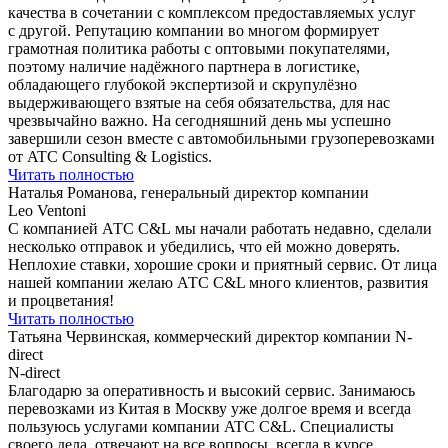
качества в сочетании с комплексом предоставляемых услуг
с другой. Репутацию компании во многом формирует
грамотная политика работы с оптовыми покупателями,
поэтому наличие надёжного партнера в логистике,
обладающего глубокой экспертизой и скрупулёзно
выдерживающего взятые на себя обязательства, для нас
чрезвычайно важно. На сегодняшний день мы успешно
завершили сезон вместе с автомобильными грузоперевозками
от ATC Consulting & Logistics.
Читать полностью
Наталья Романова, генеральный директор компании
Leo Ventoni
С компанией АТС C&L мы начали работать недавно, сделали
несколько отправок и убедились, что ей можно доверять.
Неплохие ставки, хорошие сроки и приятный сервис. От лица
нашей компании желаю АТС C&L много клиентов, развития
и процветания!
Читать полностью
Татьяна Червинская, коммерческий директор компании N-
direct
N-direct
Благодарю за оперативность и высокий сервис. Занимаюсь
перевозками из Китая в Москву уже долгое время и всегда
пользуюсь услугами компании ATC С&L. Специалисты
своего дела, отвечают на все вопросы, всегда в курсе