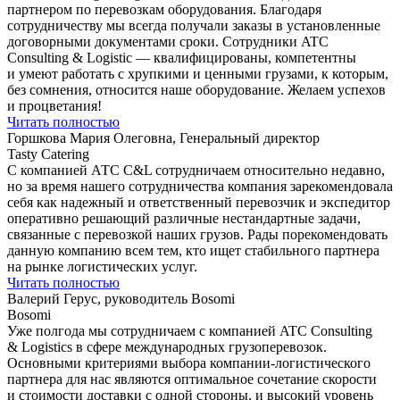
партнером по перевозкам оборудования. Благодаря
сотрудничеству мы всегда получали заказы в установленные
договорными документами сроки. Сотрудники ATC
Consulting & Logistic — квалифицированы, компетентны
и умеют работать с хрупкими и ценными грузами, к которым,
без сомнения, относится наше оборудование. Желаем успехов
и процветания!
Читать полностью
Горшкова Мария Олеговна, Генеральный директор
Tasty Catering
С компанией АТС С&L сотрудничаем относительно недавно,
но за время нашего сотрудничества компания зарекомендовала
себя как надежный и ответственный перевозчик и экспедитор
оперативно решающий различные нестандартные задачи,
связанные с перевозкой наших грузов. Рады порекомендовать
данную компанию всем тем, кто ищет стабильного партнера
на рынке логистических услуг.
Читать полностью
Валерий Герус, руководитель Bosomi
Bosomi
Уже полгода мы сотрудничаем с компанией ATC Consulting
& Logistics в сфере международных грузоперевозок.
Основными критериями выбора компании-логистического
партнера для нас являются оптимальное сочетание скорости
и стоимости доставки с одной стороны, и высокий уровень