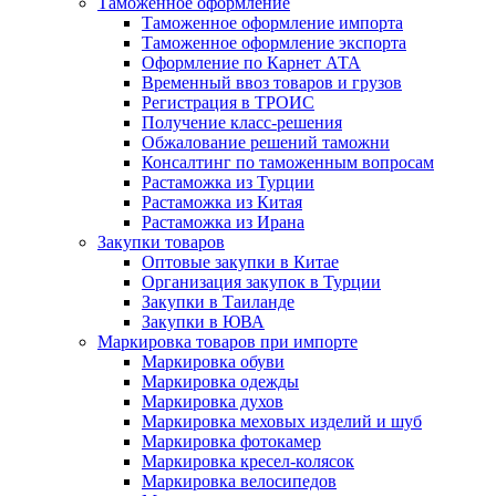
Таможенное оформление
Таможенное оформление импорта
Таможенное оформление экспорта
Оформление по Карнет АТА
Временный ввоз товаров и грузов
Регистрация в ТРОИС
Получение класс-решения
Обжалование решений таможни
Консалтинг по таможенным вопросам
Растаможка из Турции
Растаможка из Китая
Растаможка из Ирана
Закупки товаров
Оптовые закупки в Китае
Организация закупок в Турции
Закупки в Таиланде
Закупки в ЮВА
Маркировка товаров при импорте
Маркировка обуви
Маркировка одежды
Маркировка духов
Маркировка меховых изделий и шуб
Маркировка фотокамер
Маркировка кресел-колясок
Маркировка велосипедов