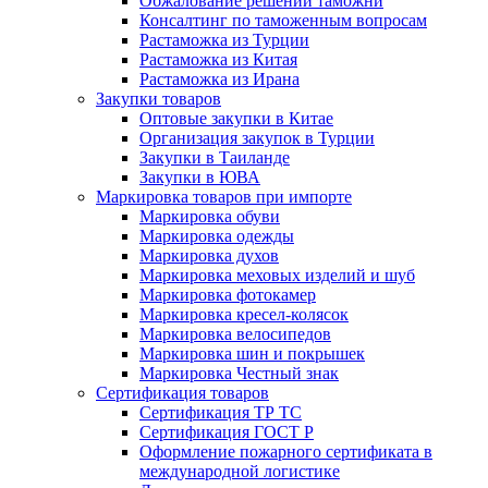
Обжалование решений таможни
Консалтинг по таможенным вопросам
Растаможка из Турции
Растаможка из Китая
Растаможка из Ирана
Закупки товаров
Оптовые закупки в Китае
Организация закупок в Турции
Закупки в Таиланде
Закупки в ЮВА
Маркировка товаров при импорте
Маркировка обуви
Маркировка одежды
Маркировка духов
Маркировка меховых изделий и шуб
Маркировка фотокамер
Маркировка кресел-колясок
Маркировка велосипедов
Маркировка шин и покрышек
Маркировка Честный знак
Сертификация товаров
Сертификация ТР ТС
Сертификация ГОСТ Р
Оформление пожарного сертификата в
международной логистике