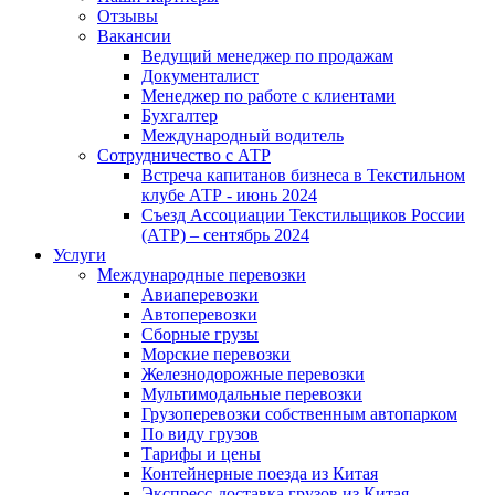
Отзывы
Вакансии
Ведущий менеджер по продажам
Документалист
Менеджер по работе с клиентами
Бухгалтер
Международный водитель
Сотрудничество с АТР
Встреча капитанов бизнеса в Текстильном
клубе АТР - июнь 2024
Съезд Ассоциации Текстильщиков России
(АТР) – сентябрь 2024
Услуги
Международные перевозки
Авиаперевозки
Автоперевозки
Сборные грузы
Морские перевозки
Железнодорожные перевозки
Мультимодальные перевозки
Грузоперевозки собственным автопарком
По виду грузов
Тарифы и цены
Контейнерные поезда из Китая
Экспресс-доставка грузов из Китая