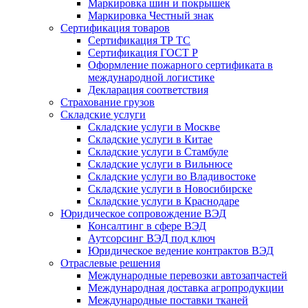
Маркировка шин и покрышек
Маркировка Честный знак
Сертификация товаров
Сертификация ТР ТС
Сертификация ГОСТ Р
Оформление пожарного сертификата в
международной логистике
Декларация соответствия
Страхование грузов
Складские услуги
Складские услуги в Москве
Складские услуги в Китае
Складские услуги в Стамбуле
Складские услуги в Вильнюсе
Складские услуги во Владивостоке
Складские услуги в Новосибирске
Складские услуги в Краснодаре
Юридическое сопровождение ВЭД
Консалтинг в сфере ВЭД
Аутсорсинг ВЭД под ключ
Юридическое ведение контрактов ВЭД
Отраслевые решения
Международные перевозки автозапчастей
Международная доставка агропродукции
Международные поставки тканей