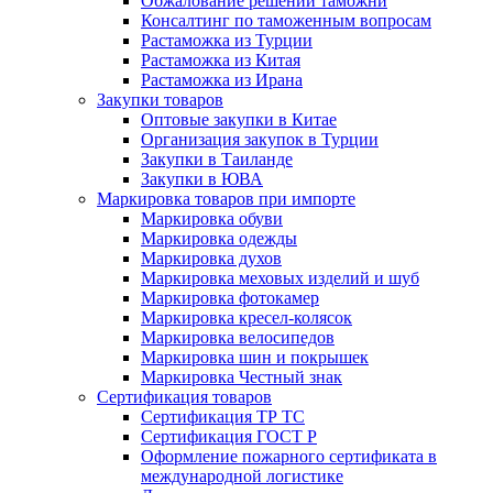
Обжалование решений таможни
Консалтинг по таможенным вопросам
Растаможка из Турции
Растаможка из Китая
Растаможка из Ирана
Закупки товаров
Оптовые закупки в Китае
Организация закупок в Турции
Закупки в Таиланде
Закупки в ЮВА
Маркировка товаров при импорте
Маркировка обуви
Маркировка одежды
Маркировка духов
Маркировка меховых изделий и шуб
Маркировка фотокамер
Маркировка кресел-колясок
Маркировка велосипедов
Маркировка шин и покрышек
Маркировка Честный знак
Сертификация товаров
Сертификация ТР ТС
Сертификация ГОСТ Р
Оформление пожарного сертификата в
международной логистике