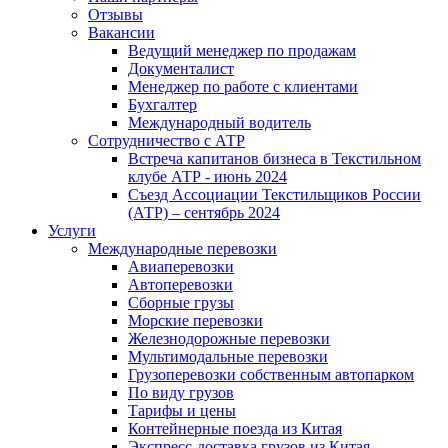
Отзывы
Вакансии
Ведущий менеджер по продажам
Документалист
Менеджер по работе с клиентами
Бухгалтер
Международный водитель
Сотрудничество с АТР
Встреча капитанов бизнеса в Текстильном
клубе АТР - июнь 2024
Съезд Ассоциации Текстильщиков России
(АТР) – сентябрь 2024
Услуги
Международные перевозки
Авиаперевозки
Автоперевозки
Сборные грузы
Морские перевозки
Железнодорожные перевозки
Мультимодальные перевозки
Грузоперевозки собственным автопарком
По виду грузов
Тарифы и цены
Контейнерные поезда из Китая
Экспресс-доставка грузов из Китая