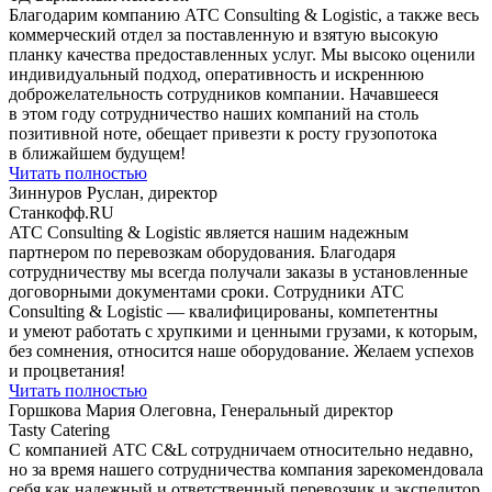
Благодарим компанию АТС Consulting & Logistic, а также весь
коммерческий отдел за поставленную и взятую высокую
планку качества предоставленных услуг. Мы высоко оценили
индивидуальный подход, оперативность и искреннюю
доброжелательность сотрудников компании. Начавшееся
в этом году сотрудничество наших компаний на столь
позитивной ноте, обещает привезти к росту грузопотока
в ближайшем будущем!
Читать полностью
Зиннуров Руслан, директор
Станкофф.RU
ATC Consulting & Logistic является нашим надежным
партнером по перевозкам оборудования. Благодаря
сотрудничеству мы всегда получали заказы в установленные
договорными документами сроки. Сотрудники ATC
Consulting & Logistic — квалифицированы, компетентны
и умеют работать с хрупкими и ценными грузами, к которым,
без сомнения, относится наше оборудование. Желаем успехов
и процветания!
Читать полностью
Горшкова Мария Олеговна, Генеральный директор
Tasty Catering
С компанией АТС С&L сотрудничаем относительно недавно,
но за время нашего сотрудничества компания зарекомендовала
себя как надежный и ответственный перевозчик и экспедитор