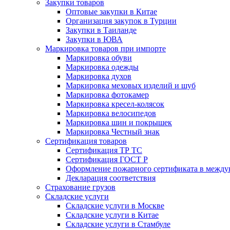
Закупки товаров
Оптовые закупки в Китае
Организация закупок в Турции
Закупки в Таиланде
Закупки в ЮВА
Маркировка товаров при импорте
Маркировка обуви
Маркировка одежды
Маркировка духов
Маркировка меховых изделий и шуб
Маркировка фотокамер
Маркировка кресел-колясок
Маркировка велосипедов
Маркировка шин и покрышек
Маркировка Честный знак
Сертификация товаров
Сертификация ТР ТС
Сертификация ГОСТ Р
Оформление пожарного сертификата в между
Декларация соответствия
Страхование грузов
Складские услуги
Складские услуги в Москве
Складские услуги в Китае
Складские услуги в Стамбуле