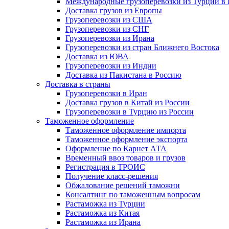
Международные грузоперевозки из Турции в
Доставка грузов из Европы
Грузоперевозки из США
Грузоперевозки из СНГ
Грузоперевозки из Ирана
Грузоперевозки из стран Ближнего Востока
Доставка из ЮВА
Грузоперевозки из Индии
Доставка из Пакистана в Россию
Доставка в страны
Грузоперевозки в Иран
Доставка грузов в Китай из России
Грузоперевозки в Турцию из России
Таможенное оформление
Таможенное оформление импорта
Таможенное оформление экспорта
Оформление по Карнет АТА
Временный ввоз товаров и грузов
Регистрация в ТРОИС
Получение класс-решения
Обжалование решений таможни
Консалтинг по таможенным вопросам
Растаможка из Турции
Растаможка из Китая
Растаможка из Ирана