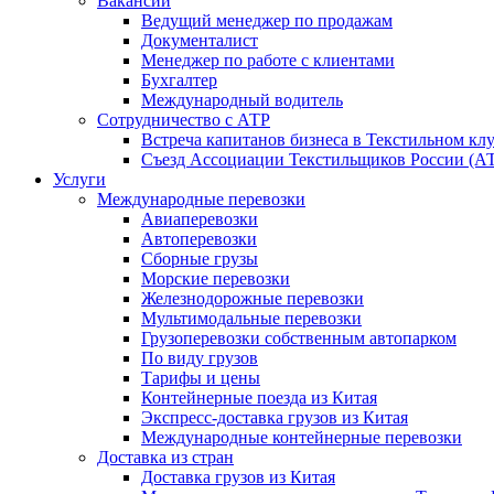
Вакансии
Ведущий менеджер по продажам
Документалист
Менеджер по работе с клиентами
Бухгалтер
Международный водитель
Сотрудничество с АТР
Встреча капитанов бизнеса в Текстильном кл
Съезд Ассоциации Текстильщиков России (АТР
Услуги
Международные перевозки
Авиаперевозки
Автоперевозки
Сборные грузы
Морские перевозки
Железнодорожные перевозки
Мультимодальные перевозки
Грузоперевозки собственным автопарком
По виду грузов
Тарифы и цены
Контейнерные поезда из Китая
Экспресс-доставка грузов из Китая
Международные контейнерные перевозки
Доставка из стран
Доставка грузов из Китая