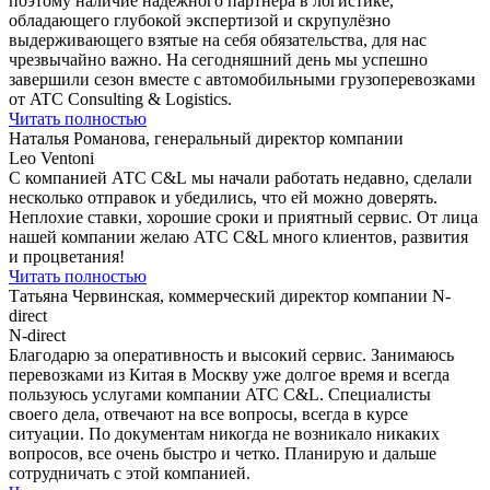
поэтому наличие надёжного партнера в логистике,
обладающего глубокой экспертизой и скрупулёзно
выдерживающего взятые на себя обязательства, для нас
чрезвычайно важно. На сегодняшний день мы успешно
завершили сезон вместе с автомобильными грузоперевозками
от ATC Consulting & Logistics.
Читать полностью
Наталья Романова, генеральный директор компании
Leo Ventoni
С компанией АТС C&L мы начали работать недавно, сделали
несколько отправок и убедились, что ей можно доверять.
Неплохие ставки, хорошие сроки и приятный сервис. От лица
нашей компании желаю АТС C&L много клиентов, развития
и процветания!
Читать полностью
Татьяна Червинская, коммерческий директор компании N-
direct
N-direct
Благодарю за оперативность и высокий сервис. Занимаюсь
перевозками из Китая в Москву уже долгое время и всегда
пользуюсь услугами компании ATC С&L. Специалисты
своего дела, отвечают на все вопросы, всегда в курсе
ситуации. По документам никогда не возникало никаких
вопросов, все очень быстро и четко. Планирую и дальше
сотрудничать c этой компанией.