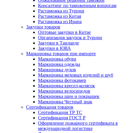
Обжалование решений таможни
Консалтинг по таможенным вопросам
Растаможка из Турции
Растаможка из Китая
Растаможка из Ирана
Закупки товаров
Оптовые закупки в Китае
Организация закупок в Турции
Закупки в Таиланде
Закупки в ЮВА
Маркировка товаров при импорте
Маркировка обуви
Маркировка одежды
Маркировка духов
Маркировка меховых изделий и шуб
Маркировка фотокамер
Маркировка кресел-колясок
Маркировка велосипедов
Маркировка шин и покрышек
Маркировка Честный знак
Сертификация товаров
Сертификация ТР ТС
Сертификация ГОСТ Р
Оформление пожарного сертификата в
международной логистике