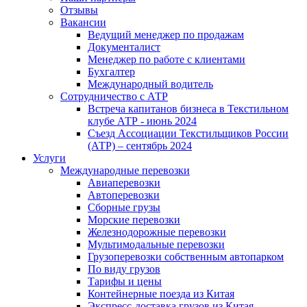
Отзывы
Вакансии
Ведущий менеджер по продажам
Документалист
Менеджер по работе с клиентами
Бухгалтер
Международный водитель
Сотрудничество с АТР
Встреча капитанов бизнеса в Текстильном
клубе АТР - июнь 2024
Съезд Ассоциации Текстильщиков России
(АТР) – сентябрь 2024
Услуги
Международные перевозки
Авиаперевозки
Автоперевозки
Сборные грузы
Морские перевозки
Железнодорожные перевозки
Мультимодальные перевозки
Грузоперевозки собственным автопарком
По виду грузов
Тарифы и цены
Контейнерные поезда из Китая
Экспресс-доставка грузов из Китая