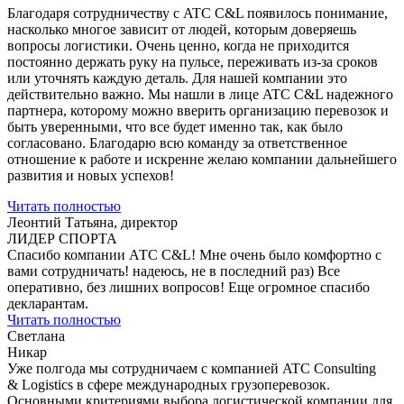
Благодаря сотрудничеству с ATC C&L появилось понимание,
насколько многое зависит от людей, которым доверяешь
вопросы логистики. Очень ценно, когда не приходится
постоянно держать руку на пульсе, переживать из-за сроков
или уточнять каждую деталь. Для нашей компании это
действительно важно. Мы нашли в лице ATC C&L надежного
партнера, которому можно вверить организацию перевозок и
быть уверенными, что все будет именно так, как было
согласовано. Благодарю всю команду за ответственное
отношение к работе и искренне желаю компании дальнейшего
развития и новых успехов!
Читать полностью
Леонтий Татьяна, директор
ЛИДЕР СПОРТА
Спасибо компании АТС С&L! Мне очень было комфортно с
вами сотрудничать! надеюсь, не в последний раз) Все
оперативно, без лишних вопросов! Еще огромное спасибо
декларантам.
Читать полностью
Светлана
Никар
Уже полгода мы сотрудничаем с компанией ATC Consulting
& Logistics в сфере международных грузоперевозок.
Основными критериями выбора логистической компании для