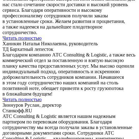
нас стало сочетание скорости доставки и высокий уровень
сервиса. Благодаря оперативности и высокому
профессионализму сотрудников получили заказы
в установленные сроки. Желаем развития и процветания,
а также надеемся на дальнейшее плодотворное
сотрудничество.
Читать полностью
Ханикян Наталья Николаевна, руководитель
ТД Бархатный лепесток
Благодарим компанию АТС Consulting & Logistic, а также весь
коммерческий отдел за поставленную и взятую высокую
планку качества предоставленных услуг. Мы высоко оценили
индивидуальный подход, оперативность и искреннюю
доброжелательность сотрудников компании. Начавшееся
в этом году сотрудничество наших компаний на столь
позитивной ноте, обещает привезти к росту грузопотока
в ближайшем будущем!
Читать полностью
Зиннуров Руслан, директор
Станкофф.RU
ATC Consulting & Logistic является нашим надежным
партнером по перевозкам оборудования. Благодаря
сотрудничеству мы всегда получали заказы в установленные
договорными документами сроки. Сотрудники ATC
Consulting & Logistic — квалифицированы, компетентны