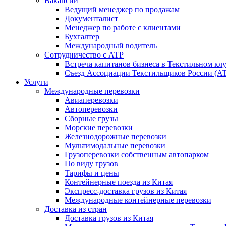
Вакансии
Ведущий менеджер по продажам
Документалист
Менеджер по работе с клиентами
Бухгалтер
Международный водитель
Сотрудничество с АТР
Встреча капитанов бизнеса в Текстильном кл
Съезд Ассоциации Текстильщиков России (АТР
Услуги
Международные перевозки
Авиаперевозки
Автоперевозки
Сборные грузы
Морские перевозки
Железнодорожные перевозки
Мультимодальные перевозки
Грузоперевозки собственным автопарком
По виду грузов
Тарифы и цены
Контейнерные поезда из Китая
Экспресс-доставка грузов из Китая
Международные контейнерные перевозки
Доставка из стран
Доставка грузов из Китая