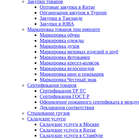
Закупки товаров
Оптовые закупки в Китае
Организация закупок в Турции
Закупки в Таиланде
Закупки в ЮВА
Маркировка товаров при импорте
Маркировка обуви
Маркировка одежды
Маркировка духов
Маркировка меховых изделий и шуб
Маркировка фотокамер
Маркировка кресел-колясок
Маркировка велосипедов
Маркировка шин и покрышек
Маркировка Честный знак
Сертификация товаров
Сертификация ТР ТС
Сертификация ГОСТ Р
Оформление пожарного сертификата в между
Декларация соответствия
Страхование грузов
Складские услуги
Складские услуги в Москве
Складские услуги в Китае
Складские услуги в Стамбуле