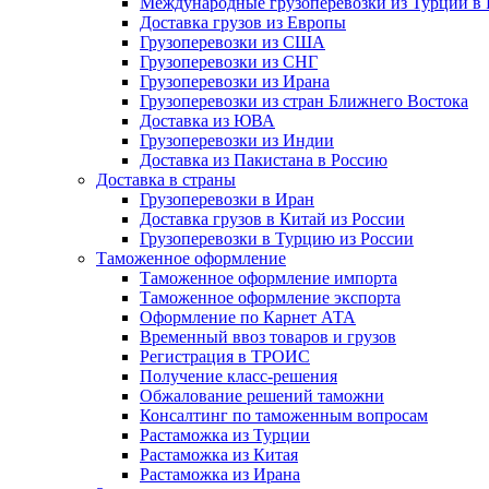
Международные грузоперевозки из Турции в
Доставка грузов из Европы
Грузоперевозки из США
Грузоперевозки из СНГ
Грузоперевозки из Ирана
Грузоперевозки из стран Ближнего Востока
Доставка из ЮВА
Грузоперевозки из Индии
Доставка из Пакистана в Россию
Доставка в страны
Грузоперевозки в Иран
Доставка грузов в Китай из России
Грузоперевозки в Турцию из России
Таможенное оформление
Таможенное оформление импорта
Таможенное оформление экспорта
Оформление по Карнет АТА
Временный ввоз товаров и грузов
Регистрация в ТРОИС
Получение класс-решения
Обжалование решений таможни
Консалтинг по таможенным вопросам
Растаможка из Турции
Растаможка из Китая
Растаможка из Ирана