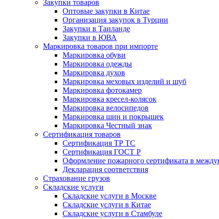
Закупки товаров
Оптовые закупки в Китае
Организация закупок в Турции
Закупки в Таиланде
Закупки в ЮВА
Маркировка товаров при импорте
Маркировка обуви
Маркировка одежды
Маркировка духов
Маркировка меховых изделий и шуб
Маркировка фотокамер
Маркировка кресел-колясок
Маркировка велосипедов
Маркировка шин и покрышек
Маркировка Честный знак
Сертификация товаров
Сертификация ТР ТС
Сертификация ГОСТ Р
Оформление пожарного сертификата в между
Декларация соответствия
Страхование грузов
Складские услуги
Складские услуги в Москве
Складские услуги в Китае
Складские услуги в Стамбуле