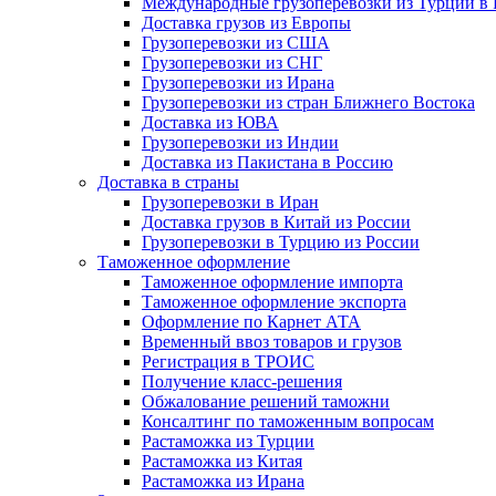
Международные грузоперевозки из Турции в
Доставка грузов из Европы
Грузоперевозки из США
Грузоперевозки из СНГ
Грузоперевозки из Ирана
Грузоперевозки из стран Ближнего Востока
Доставка из ЮВА
Грузоперевозки из Индии
Доставка из Пакистана в Россию
Доставка в страны
Грузоперевозки в Иран
Доставка грузов в Китай из России
Грузоперевозки в Турцию из России
Таможенное оформление
Таможенное оформление импорта
Таможенное оформление экспорта
Оформление по Карнет АТА
Временный ввоз товаров и грузов
Регистрация в ТРОИС
Получение класс-решения
Обжалование решений таможни
Консалтинг по таможенным вопросам
Растаможка из Турции
Растаможка из Китая
Растаможка из Ирана