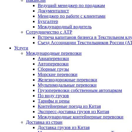
Вакансии
Ведущий менеджер по продажам
Документалист
Менеджер по работе с клиентами
Бухгалтер
Международный водитель
Сотрудничество с АТР
Встреча капитанов бизнеса в Текстильном кл
Съезд Ассоциации Текстильщиков России (АТР
Услуги
Международные перевозки
Авиаперевозки
Автоперевозки
Сборные грузы
Морские перевозки
Железнодорожные перевозки
Мультимодальные перевозки
Грузоперевозки собственным автопарком
По виду грузов
Тарифы и цены
Контейнерные поезда из Китая
Экспресс-доставка грузов из Китая
Международные контейнерные перевозки
Доставка из стран
Доставка грузов из Китая