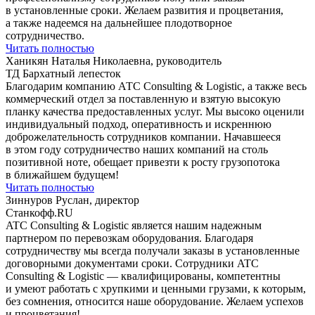
в установленные сроки. Желаем развития и процветания,
а также надеемся на дальнейшее плодотворное
сотрудничество.
Читать полностью
Ханикян Наталья Николаевна, руководитель
ТД Бархатный лепесток
Благодарим компанию АТС Consulting & Logistic, а также весь
коммерческий отдел за поставленную и взятую высокую
планку качества предоставленных услуг. Мы высоко оценили
индивидуальный подход, оперативность и искреннюю
доброжелательность сотрудников компании. Начавшееся
в этом году сотрудничество наших компаний на столь
позитивной ноте, обещает привезти к росту грузопотока
в ближайшем будущем!
Читать полностью
Зиннуров Руслан, директор
Станкофф.RU
ATC Consulting & Logistic является нашим надежным
партнером по перевозкам оборудования. Благодаря
сотрудничеству мы всегда получали заказы в установленные
договорными документами сроки. Сотрудники ATC
Consulting & Logistic — квалифицированы, компетентны
и умеют работать с хрупкими и ценными грузами, к которым,
без сомнения, относится наше оборудование. Желаем успехов
и процветания!