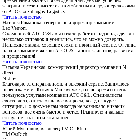
чрезвычайно важно. На сегодняшний день мы успешно
завершили сезон вместе с автомобильными грузоперевозками
от ATC Consulting & Logistics.
Читать полностью
Наталья Романова, генеральный директор компании
Leo Ventoni
С компанией АТС C&L мы начали работать недавно, сделали
несколько отправок и убедились, что ей можно доверять.
Неплохие ставки, хорошие сроки и приятный сервис. От лица
нашей компании желаю АТС C&L много клиентов, развития
и процветания!
Читать полностью
Татьяна Червинская, коммерческий директор компании N-
direct
N-direct
Благодарю за оперативность и высокий сервис. Занимаюсь
перевозками из Китая в Москву уже долгое время и всегда
пользуюсь услугами компании ATC С&L. Специалисты
своего дела, отвечают на все вопросы, всегда в курсе
ситуации. По документам никогда не возникало никаких
вопросов, все очень быстро и четко. Планирую и дальше
сотрудничать c этой компанией.
Читать полностью
Юрий Мясников, владелец ТМ OstRich
ТМ OstRich