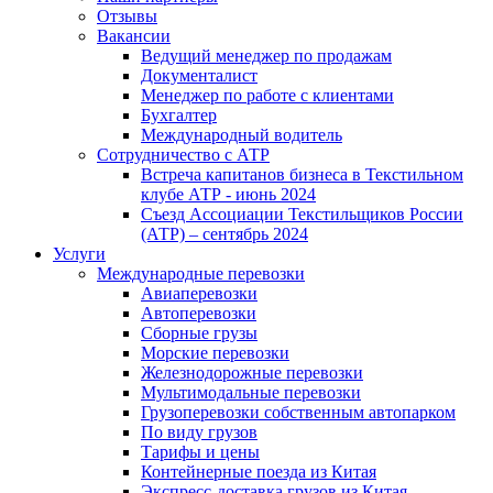
Отзывы
Вакансии
Ведущий менеджер по продажам
Документалист
Менеджер по работе с клиентами
Бухгалтер
Международный водитель
Сотрудничество с АТР
Встреча капитанов бизнеса в Текстильном
клубе АТР - июнь 2024
Съезд Ассоциации Текстильщиков России
(АТР) – сентябрь 2024
Услуги
Международные перевозки
Авиаперевозки
Автоперевозки
Сборные грузы
Морские перевозки
Железнодорожные перевозки
Мультимодальные перевозки
Грузоперевозки собственным автопарком
По виду грузов
Тарифы и цены
Контейнерные поезда из Китая
Экспресс-доставка грузов из Китая