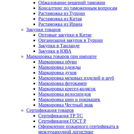
Обжалование решений таможни
Консалтинг по таможенным вопросам
Растаможка из Турции
Растаможка из Китая
Растаможка из Ирана
Закупки товаров
Оптовые закупки в Китае
Организация закупок в Турции
Закупки в Таиланде
Закупки в ЮВА
Маркировка товаров при импорте
Маркировка обуви
Маркировка одежды
Маркировка духов
Маркировка меховых изделий и шуб
Маркировка фотокамер
Маркировка кресел-колясок
Маркировка велосипедов
Маркировка шин и покрышек
Маркировка Честный знак
Сертификация товаров
Сертификация ТР ТС
Сертификация ГОСТ Р
Оформление пожарного сертификата в
международной логистике