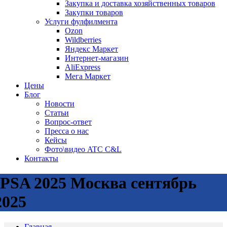
Закупка и доставка хозяйственных товаров
Закупки товаров
Услуги фулфилмента
Ozon
Wildberries
Яндекс Маркет
Интернет-магазин
AliExpress
Мега Маркет
Цены
Блог
Новости
Статьи
Вопрос-ответ
Пресса о нас
Кейсы
Фото\видео ATC C&L
Контакты
IPSA 2025 Москва сентябрь
2025
Главная