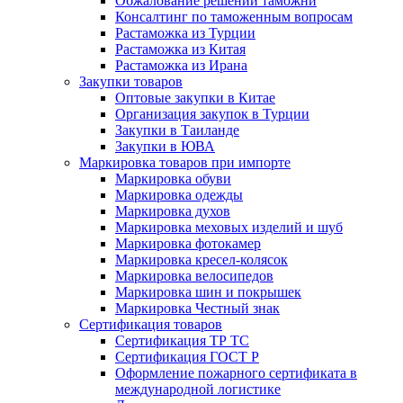
Обжалование решений таможни
Консалтинг по таможенным вопросам
Растаможка из Турции
Растаможка из Китая
Растаможка из Ирана
Закупки товаров
Оптовые закупки в Китае
Организация закупок в Турции
Закупки в Таиланде
Закупки в ЮВА
Маркировка товаров при импорте
Маркировка обуви
Маркировка одежды
Маркировка духов
Маркировка меховых изделий и шуб
Маркировка фотокамер
Маркировка кресел-колясок
Маркировка велосипедов
Маркировка шин и покрышек
Маркировка Честный знак
Сертификация товаров
Сертификация ТР ТС
Сертификация ГОСТ Р
Оформление пожарного сертификата в
международной логистике