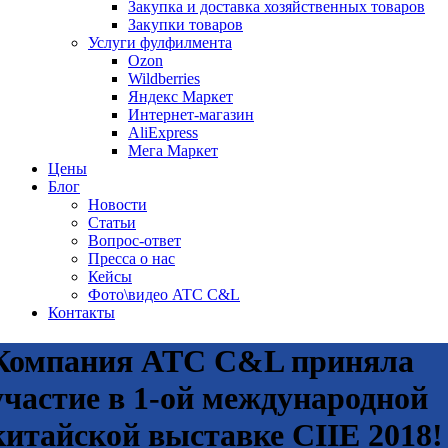
Закупка и доставка хозяйственных товаров
Закупки товаров
Услуги фулфилмента
Ozon
Wildberries
Яндекс Маркет
Интернет-магазин
AliExpress
Мега Маркет
Цены
Блог
Новости
Статьи
Вопрос-ответ
Пресса о нас
Кейсы
Фото\видео ATC C&L
Контакты
Компания ATC C&L приняла
участие в 1-ой международной
китайской выставке CIIE 2018!