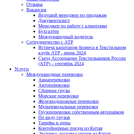
Отзывы
Вакансии
Ведущий менеджер по продажам
Документалист
Менеджер по работе с клиентами
Бухгалтер
Международный водитель
Сотрудничество с АТР
Встреча капитанов бизнеса в Текстильном
клубе АТР - июнь 2024
Съезд Ассоциации Текстильщиков России
(АТР) – сентябрь 2024
Услуги
Международные перевозки
Авиаперевозки
Автоперевозки
Сборные грузы
Морские перевозки
Железнодорожные перевозки
Мультимодальные перевозки
Грузоперевозки собственным автопарком
По виду грузов
Тарифы и цены
Контейнерные поезда из Китая
Экспресс-доставка грузов из Китая