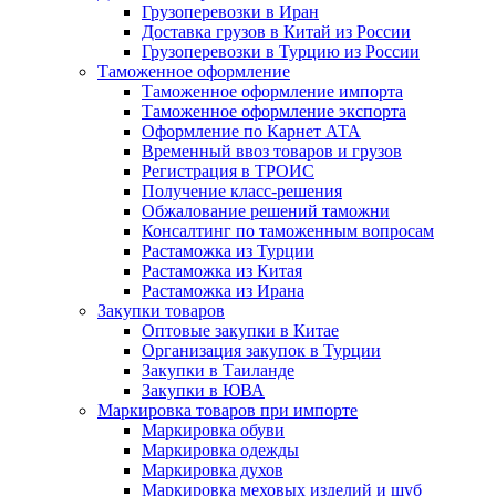
Грузоперевозки в Иран
Доставка грузов в Китай из России
Грузоперевозки в Турцию из России
Таможенное оформление
Таможенное оформление импорта
Таможенное оформление экспорта
Оформление по Карнет АТА
Временный ввоз товаров и грузов
Регистрация в ТРОИС
Получение класс-решения
Обжалование решений таможни
Консалтинг по таможенным вопросам
Растаможка из Турции
Растаможка из Китая
Растаможка из Ирана
Закупки товаров
Оптовые закупки в Китае
Организация закупок в Турции
Закупки в Таиланде
Закупки в ЮВА
Маркировка товаров при импорте
Маркировка обуви
Маркировка одежды
Маркировка духов
Маркировка меховых изделий и шуб