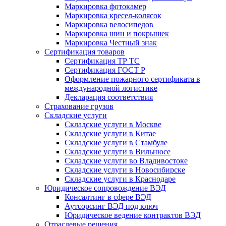
Маркировка фотокамер
Маркировка кресел-колясок
Маркировка велосипедов
Маркировка шин и покрышек
Маркировка Честный знак
Сертификация товаров
Сертификация ТР ТС
Сертификация ГОСТ Р
Оформление пожарного сертификата в
международной логистике
Декларация соответствия
Страхование грузов
Складские услуги
Складские услуги в Москве
Складские услуги в Китае
Складские услуги в Стамбуле
Складские услуги в Вильнюсе
Складские услуги во Владивостоке
Складские услуги в Новосибирске
Складские услуги в Краснодаре
Юридическое сопровождение ВЭД
Консалтинг в сфере ВЭД
Аутсорсинг ВЭД под ключ
Юридическое ведение контрактов ВЭД
Отраслевые решения