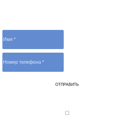
Остались вопросы?
Отправьте заявку и оператор вам перезвонит
ОТПРАВИТЬ
Я являюсь юрлицом или ИП
Я даю согласие на обработку
персональных данных