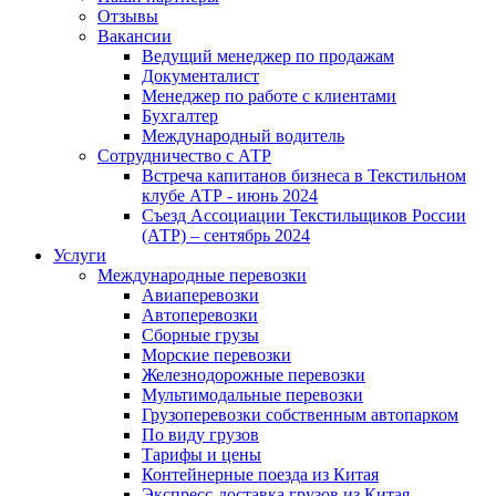
Отзывы
Вакансии
Ведущий менеджер по продажам
Документалист
Менеджер по работе с клиентами
Бухгалтер
Международный водитель
Сотрудничество с АТР
Встреча капитанов бизнеса в Текстильном
клубе АТР - июнь 2024
Съезд Ассоциации Текстильщиков России
(АТР) – сентябрь 2024
Услуги
Международные перевозки
Авиаперевозки
Автоперевозки
Сборные грузы
Морские перевозки
Железнодорожные перевозки
Мультимодальные перевозки
Грузоперевозки собственным автопарком
По виду грузов
Тарифы и цены
Контейнерные поезда из Китая
Экспресс-доставка грузов из Китая