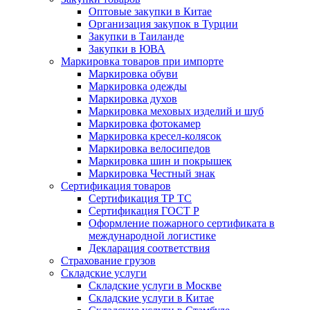
Оптовые закупки в Китае
Организация закупок в Турции
Закупки в Таиланде
Закупки в ЮВА
Маркировка товаров при импорте
Маркировка обуви
Маркировка одежды
Маркировка духов
Маркировка меховых изделий и шуб
Маркировка фотокамер
Маркировка кресел-колясок
Маркировка велосипедов
Маркировка шин и покрышек
Маркировка Честный знак
Сертификация товаров
Сертификация ТР ТС
Сертификация ГОСТ Р
Оформление пожарного сертификата в
международной логистике
Декларация соответствия
Страхование грузов
Складские услуги
Складские услуги в Москве
Складские услуги в Китае