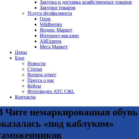
Закупка и доставка хозяйственных товаров
Закупки товаров
Услуги фулфилмента
Ozon
Wildberries
Яндекс Маркет
Интернет-магазин
AliExpress
Мега Маркет
Цены
Блог
Новости
Статьи
Вопрос-ответ
Пресса о нас
Кейсы
Фото\видео ATC C&L
Контакты
В Чите немаркированная обувь
оказалась «под каблуком»
таможенников