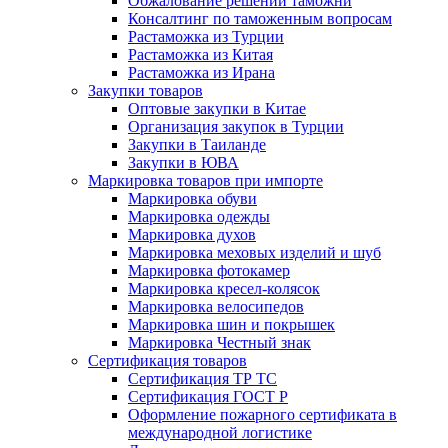
Обжалование решений таможни
Консалтинг по таможенным вопросам
Растаможка из Турции
Растаможка из Китая
Растаможка из Ирана
Закупки товаров
Оптовые закупки в Китае
Организация закупок в Турции
Закупки в Таиланде
Закупки в ЮВА
Маркировка товаров при импорте
Маркировка обуви
Маркировка одежды
Маркировка духов
Маркировка меховых изделий и шуб
Маркировка фотокамер
Маркировка кресел-колясок
Маркировка велосипедов
Маркировка шин и покрышек
Маркировка Честный знак
Сертификация товаров
Сертификация ТР ТС
Сертификация ГОСТ Р
Оформление пожарного сертификата в
международной логистике