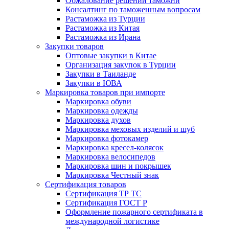
Обжалование решений таможни
Консалтинг по таможенным вопросам
Растаможка из Турции
Растаможка из Китая
Растаможка из Ирана
Закупки товаров
Оптовые закупки в Китае
Организация закупок в Турции
Закупки в Таиланде
Закупки в ЮВА
Маркировка товаров при импорте
Маркировка обуви
Маркировка одежды
Маркировка духов
Маркировка меховых изделий и шуб
Маркировка фотокамер
Маркировка кресел-колясок
Маркировка велосипедов
Маркировка шин и покрышек
Маркировка Честный знак
Сертификация товаров
Сертификация ТР ТС
Сертификация ГОСТ Р
Оформление пожарного сертификата в
международной логистике