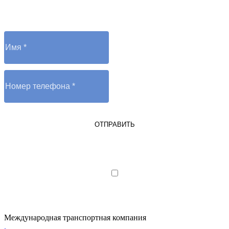
Отправьте заявку и оператор вам перезвонит
ОТПРАВИТЬ
Я являюсь юрлицом или ИП
Я даю согласие на обработку
персональных данных
Международная транспортная компания
.