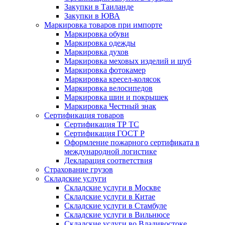
Закупки в Таиланде
Закупки в ЮВА
Маркировка товаров при импорте
Маркировка обуви
Маркировка одежды
Маркировка духов
Маркировка меховых изделий и шуб
Маркировка фотокамер
Маркировка кресел-колясок
Маркировка велосипедов
Маркировка шин и покрышек
Маркировка Честный знак
Сертификация товаров
Сертификация ТР ТС
Сертификация ГОСТ Р
Оформление пожарного сертификата в
международной логистике
Декларация соответствия
Страхование грузов
Складские услуги
Складские услуги в Москве
Складские услуги в Китае
Складские услуги в Стамбуле
Складские услуги в Вильнюсе
Складские услуги во Владивостоке