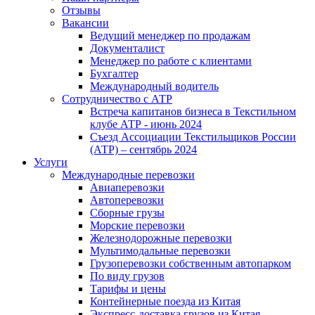
Отзывы
Вакансии
Ведущий менеджер по продажам
Документалист
Менеджер по работе с клиентами
Бухгалтер
Международный водитель
Сотрудничество с АТР
Встреча капитанов бизнеса в Текстильном
клубе АТР - июнь 2024
Съезд Ассоциации Текстильщиков России
(АТР) – сентябрь 2024
Услуги
Международные перевозки
Авиаперевозки
Автоперевозки
Сборные грузы
Морские перевозки
Железнодорожные перевозки
Мультимодальные перевозки
Грузоперевозки собственным автопарком
По виду грузов
Тарифы и цены
Контейнерные поезда из Китая
Экспресс-доставка грузов из Китая