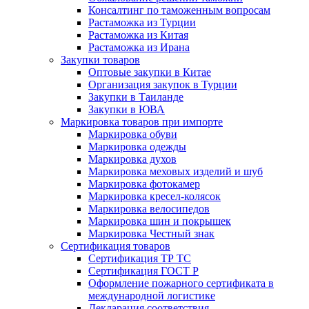
Консалтинг по таможенным вопросам
Растаможка из Турции
Растаможка из Китая
Растаможка из Ирана
Закупки товаров
Оптовые закупки в Китае
Организация закупок в Турции
Закупки в Таиланде
Закупки в ЮВА
Маркировка товаров при импорте
Маркировка обуви
Маркировка одежды
Маркировка духов
Маркировка меховых изделий и шуб
Маркировка фотокамер
Маркировка кресел-колясок
Маркировка велосипедов
Маркировка шин и покрышек
Маркировка Честный знак
Сертификация товаров
Сертификация ТР ТС
Сертификация ГОСТ Р
Оформление пожарного сертификата в
международной логистике
Декларация соответствия