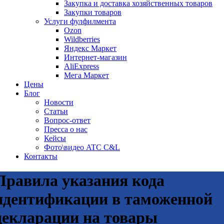
Закупка и доставка хозяйственных товаров
Закупки товаров
Услуги фулфилмента
Ozon
Wildberries
Яндекс Маркет
Интернет-магазин
AliExpress
Мега Маркет
Цены
Блог
Новости
Статьи
Вопрос-ответ
Пресса о нас
Кейсы
Фото\видео ATC C&L
Контакты
Правила указания кода
идентификации в таможенной
декларации на товары