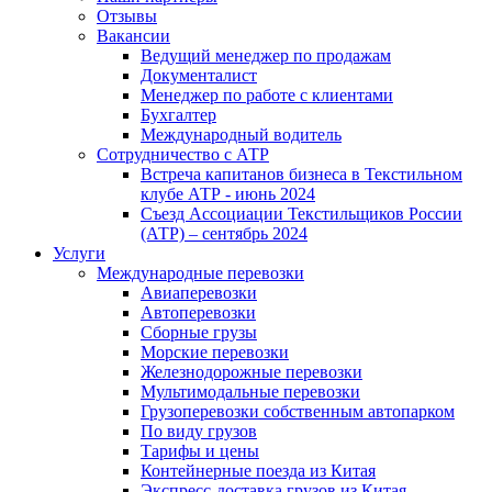
Отзывы
Вакансии
Ведущий менеджер по продажам
Документалист
Менеджер по работе с клиентами
Бухгалтер
Международный водитель
Сотрудничество с АТР
Встреча капитанов бизнеса в Текстильном
клубе АТР - июнь 2024
Съезд Ассоциации Текстильщиков России
(АТР) – сентябрь 2024
Услуги
Международные перевозки
Авиаперевозки
Автоперевозки
Сборные грузы
Морские перевозки
Железнодорожные перевозки
Мультимодальные перевозки
Грузоперевозки собственным автопарком
По виду грузов
Тарифы и цены
Контейнерные поезда из Китая
Экспресс-доставка грузов из Китая