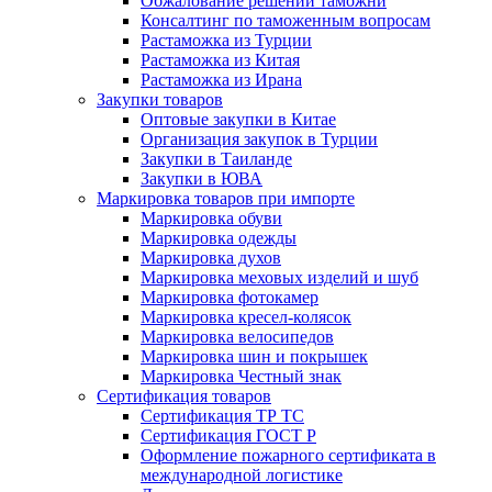
Обжалование решений таможни
Консалтинг по таможенным вопросам
Растаможка из Турции
Растаможка из Китая
Растаможка из Ирана
Закупки товаров
Оптовые закупки в Китае
Организация закупок в Турции
Закупки в Таиланде
Закупки в ЮВА
Маркировка товаров при импорте
Маркировка обуви
Маркировка одежды
Маркировка духов
Маркировка меховых изделий и шуб
Маркировка фотокамер
Маркировка кресел-колясок
Маркировка велосипедов
Маркировка шин и покрышек
Маркировка Честный знак
Сертификация товаров
Сертификация ТР ТС
Сертификация ГОСТ Р
Оформление пожарного сертификата в
международной логистике