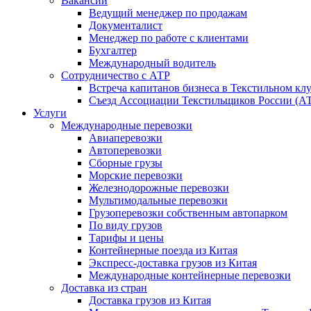
Вакансии
Ведущий менеджер по продажам
Документалист
Менеджер по работе с клиентами
Бухгалтер
Международный водитель
Сотрудничество с АТР
Встреча капитанов бизнеса в Текстильном кл
Съезд Ассоциации Текстильщиков России (АТР
Услуги
Международные перевозки
Авиаперевозки
Автоперевозки
Сборные грузы
Морские перевозки
Железнодорожные перевозки
Мультимодальные перевозки
Грузоперевозки собственным автопарком
По виду грузов
Тарифы и цены
Контейнерные поезда из Китая
Экспресс-доставка грузов из Китая
Международные контейнерные перевозки
Доставка из стран
Доставка грузов из Китая