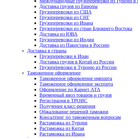
Международные грузоперевозки из Турции в
Доставка грузов из Европы
Грузоперевозки из США
Грузоперевозки из СНГ
Грузоперевозки из Ирана
Грузоперевозки из стран Ближнего Востока
Доставка из ЮВА
Грузоперевозки из Индии
Доставка из Пакистана в Россию
Доставка в страны
Грузоперевозки в Иран
Доставка грузов в Китай из России
Грузоперевозки в Турцию из России
Таможенное оформление
Таможенное оформление импорта
Таможенное оформление экспорта
Оформление по Карнет АТА
Временный ввоз товаров и грузов
Регистрация в ТРОИС
Получение класс-решения
Обжалование решений таможни
Консалтинг по таможенным вопросам
Растаможка из Турции
Растаможка из Китая
Растаможка из Ирана