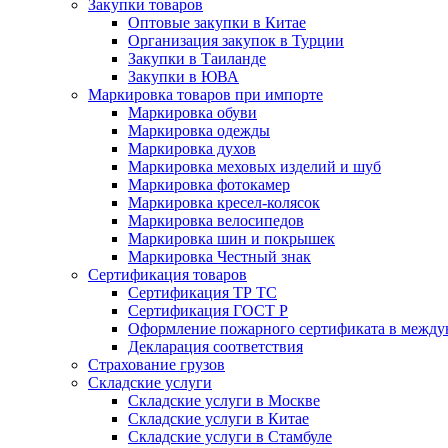
Закупки товаров
Оптовые закупки в Китае
Организация закупок в Турции
Закупки в Таиланде
Закупки в ЮВА
Маркировка товаров при импорте
Маркировка обуви
Маркировка одежды
Маркировка духов
Маркировка меховых изделий и шуб
Маркировка фотокамер
Маркировка кресел-колясок
Маркировка велосипедов
Маркировка шин и покрышек
Маркировка Честный знак
Сертификация товаров
Сертификация ТР ТС
Сертификация ГОСТ Р
Оформление пожарного сертификата в между
Декларация соответствия
Страхование грузов
Складские услуги
Складские услуги в Москве
Складские услуги в Китае
Складские услуги в Стамбуле