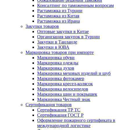
Обжалование решений таможни
Консалтинг по таможенным вопросам
Растаможка из Турции
Растаможка из Китая
Растаможка из Ирана
Закупки товаров
Оптовые закупки в Китае
Организация закупок в Турции
Закупки в Таиланде
Закупки в ЮВА
Маркировка товаров при импорте
Маркировка обуви
Маркировка одежды
Маркировка духов
Маркировка меховых изделий и шуб
Маркировка фотокамер
Маркировка кресел-колясок
Маркировка велосипедов
Маркировка шин и покрышек
Маркировка Честный знак
Сертификация товаров
Сертификация ТР ТС
Сертификация ГОСТ Р
Оформление пожарного сертификата в
международной логистике