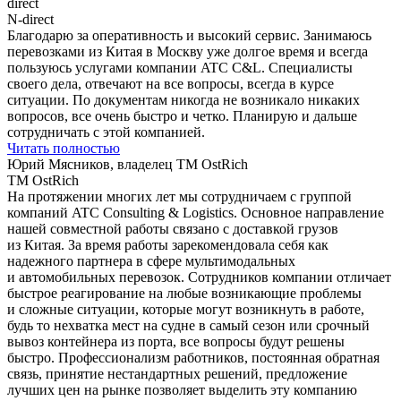
direct
N-direct
Благодарю за оперативность и высокий сервис. Занимаюсь
перевозками из Китая в Москву уже долгое время и всегда
пользуюсь услугами компании ATC С&L. Специалисты
своего дела, отвечают на все вопросы, всегда в курсе
ситуации. По документам никогда не возникало никаких
вопросов, все очень быстро и четко. Планирую и дальше
сотрудничать c этой компанией.
Читать полностью
Юрий Мясников, владелец ТМ OstRich
ТМ OstRich
На протяжении многих лет мы сотрудничаем с группой
компаний ATC Consulting & Logistics. Основное направление
нашей совместной работы связано с доставкой грузов
из Китая. За время работы зарекомендовала себя как
надежного партнера в сфере мультимодальных
и автомобильных перевозок. Сотрудников компании отличает
быстрое реагирование на любые возникающие проблемы
и сложные ситуации, которые могут возникнуть в работе,
будь то нехватка мест на судне в самый сезон или срочный
вывоз контейнера из порта, все вопросы будут решены
быстро. Профессионализм работников, постоянная обратная
связь, принятие нестандартных решений, предложение
лучших цен на рынке позволяет выделить эту компанию