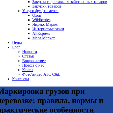
Закупка и доставка хозяйственных товаров
Закупки товаров
Услуги фулфилмента
Ozon
Wildberries
Яндекс Маркет
Интернет-магазин
AliExpress
Мега Маркет
Цены
Блог
Новости
Статьи
Вопрос-ответ
Пресса о нас
Кейсы
Фото\видео ATC C&L
Контакты
Маркировка грузов при
перевозке: правила, нормы и
практические особенности