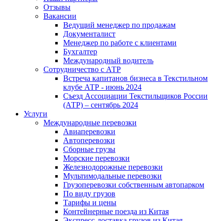
Отзывы
Вакансии
Ведущий менеджер по продажам
Документалист
Менеджер по работе с клиентами
Бухгалтер
Международный водитель
Сотрудничество с АТР
Встреча капитанов бизнеса в Текстильном
клубе АТР - июнь 2024
Съезд Ассоциации Текстильщиков России
(АТР) – сентябрь 2024
Услуги
Международные перевозки
Авиаперевозки
Автоперевозки
Сборные грузы
Морские перевозки
Железнодорожные перевозки
Мультимодальные перевозки
Грузоперевозки собственным автопарком
По виду грузов
Тарифы и цены
Контейнерные поезда из Китая
Экспресс-доставка грузов из Китая