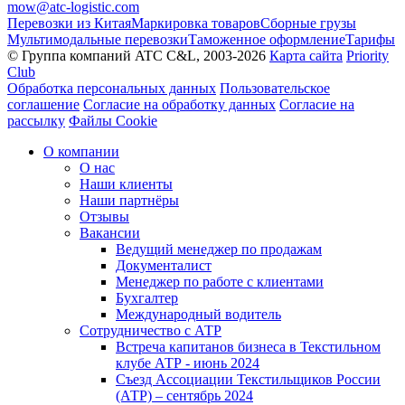
mow@atc-logistic.com
Перевозки из Китая
Маркировка товаров
Сборные грузы
Мультимодальные перевозки
Таможенное оформление
Тарифы
© Группа компаний ATC C&L, 2003-2026
Карта сайта
Priority
Club
Обработка персональных данных
Пользовательское
соглашение
Согласие на обработку данных
Согласие на
рассылку
Файлы Cookie
О компании
О нас
Наши клиенты
Наши партнёры
Отзывы
Вакансии
Ведущий менеджер по продажам
Документалист
Менеджер по работе с клиентами
Бухгалтер
Международный водитель
Сотрудничество с АТР
Встреча капитанов бизнеса в Текстильном
клубе АТР - июнь 2024
Съезд Ассоциации Текстильщиков России
(АТР) – сентябрь 2024