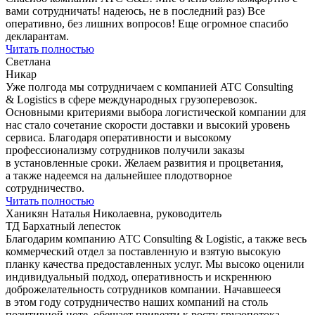
вами сотрудничать! надеюсь, не в последний раз) Все
оперативно, без лишних вопросов! Еще огромное спасибо
декларантам.
Читать полностью
Светлана
Никар
Уже полгода мы сотрудничаем с компанией ATC Consulting
& Logistics в сфере международных грузоперевозок.
Основными критериями выбора логистической компании для
нас стало сочетание скорости доставки и высокий уровень
сервиса. Благодаря оперативности и высокому
профессионализму сотрудников получили заказы
в установленные сроки. Желаем развития и процветания,
а также надеемся на дальнейшее плодотворное
сотрудничество.
Читать полностью
Ханикян Наталья Николаевна, руководитель
ТД Бархатный лепесток
Благодарим компанию АТС Consulting & Logistic, а также весь
коммерческий отдел за поставленную и взятую высокую
планку качества предоставленных услуг. Мы высоко оценили
индивидуальный подход, оперативность и искреннюю
доброжелательность сотрудников компании. Начавшееся
в этом году сотрудничество наших компаний на столь
позитивной ноте, обещает привезти к росту грузопотока