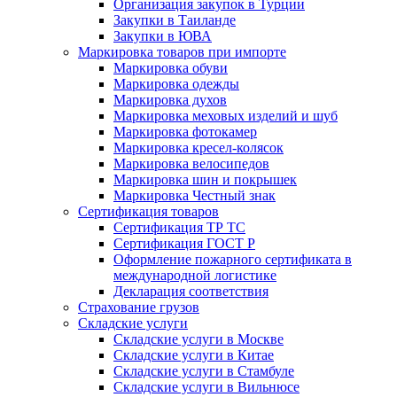
Организация закупок в Турции
Закупки в Таиланде
Закупки в ЮВА
Маркировка товаров при импорте
Маркировка обуви
Маркировка одежды
Маркировка духов
Маркировка меховых изделий и шуб
Маркировка фотокамер
Маркировка кресел-колясок
Маркировка велосипедов
Маркировка шин и покрышек
Маркировка Честный знак
Сертификация товаров
Сертификация ТР ТС
Сертификация ГОСТ Р
Оформление пожарного сертификата в
международной логистике
Декларация соответствия
Страхование грузов
Складские услуги
Складские услуги в Москве
Складские услуги в Китае
Складские услуги в Стамбуле
Складские услуги в Вильнюсе