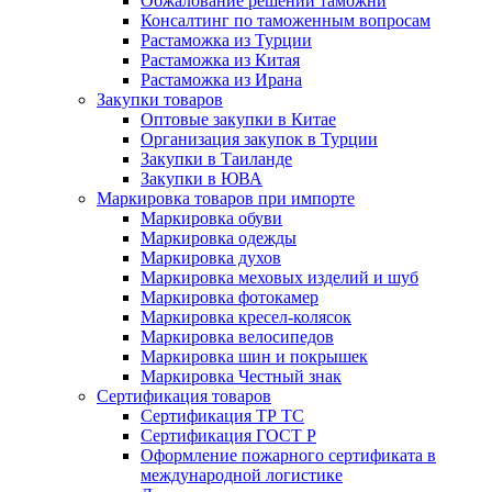
Обжалование решений таможни
Консалтинг по таможенным вопросам
Растаможка из Турции
Растаможка из Китая
Растаможка из Ирана
Закупки товаров
Оптовые закупки в Китае
Организация закупок в Турции
Закупки в Таиланде
Закупки в ЮВА
Маркировка товаров при импорте
Маркировка обуви
Маркировка одежды
Маркировка духов
Маркировка меховых изделий и шуб
Маркировка фотокамер
Маркировка кресел-колясок
Маркировка велосипедов
Маркировка шин и покрышек
Маркировка Честный знак
Сертификация товаров
Сертификация ТР ТС
Сертификация ГОСТ Р
Оформление пожарного сертификата в
международной логистике