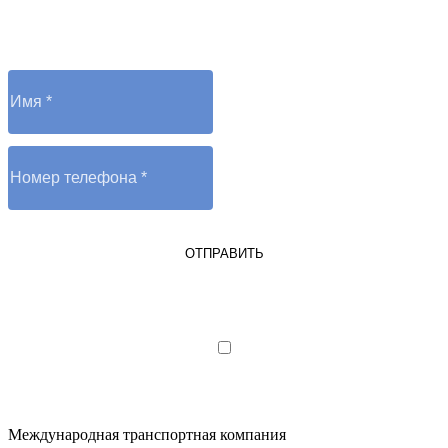
Отправьте заявку и оператор вам перезвонит
ОТПРАВИТЬ
Я являюсь юрлицом или ИП
Я даю согласие на обработку
персональных данных
Международная транспортная компания