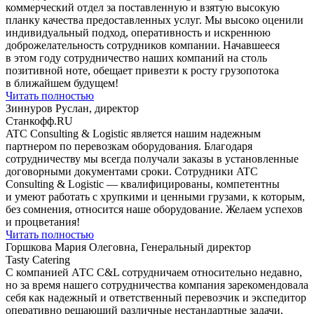
коммерческий отдел за поставленную и взятую высокую
планку качества предоставленных услуг. Мы высоко оценили
индивидуальный подход, оперативность и искреннюю
доброжелательность сотрудников компании. Начавшееся
в этом году сотрудничество наших компаний на столь
позитивной ноте, обещает привезти к росту грузопотока
в ближайшем будущем!
Читать полностью
Зиннуров Руслан, директор
Станкофф.RU
ATC Consulting & Logistic является нашим надежным
партнером по перевозкам оборудования. Благодаря
сотрудничеству мы всегда получали заказы в установленные
договорными документами сроки. Сотрудники ATC
Consulting & Logistic — квалифицированы, компетентны
и умеют работать с хрупкими и ценными грузами, к которым,
без сомнения, относится наше оборудование. Желаем успехов
и процветания!
Читать полностью
Горшкова Мария Олеговна, Генеральный директор
Tasty Catering
С компанией АТС С&L сотрудничаем относительно недавно,
но за время нашего сотрудничества компания зарекомендовала
себя как надежный и ответственный перевозчик и экспедитор
оперативно решающий различные нестандартные задачи,