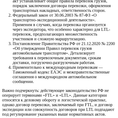
акт устанавливает общие правила перевозок грузов,
порядок заключения договора перевозки, оформления
транспортных накладных, ответственность сторон.
Федеральный закон от 30.06.2003 № 87-ФЗ «О
транспортно-экспедиционной деятельности».
Применим в случаях, когда перевозка организуется
через экспедитора, что особенно характерно для LTL-
перевозок, предполагающих множественность
участников и сложную маршрутизацию.
Постановление Правительства РФ от 21.12.2020 № 2200
«Об утверждении Правил перевозок грузов
автомобильным транспортом». Детализирует
требования к перевозочным документам, срокам
доставки, погрузочно-разгрузочным работам.
Применительно к международным перевозкам —
Таможенный кодекс ЕАЭС и межправительственные
соглашения о международном автомобильном
сообщении.
Важно подчеркнуть: действующее законодательство РФ не
оперирует терминами «FTL» и «LTL». Данные категории
относятся к деловому обороту и логистической практике,
однако договор перевозки, заключаемый при FTL, и договор
экспедиции или совокупность договоров при LTL подпадают
под регулирование указанных выше нормативных актов.