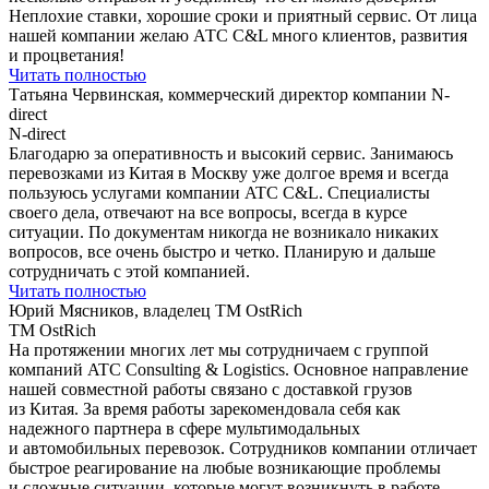
Неплохие ставки, хорошие сроки и приятный сервис. От лица
нашей компании желаю АТС C&L много клиентов, развития
и процветания!
Читать полностью
Татьяна Червинская, коммерческий директор компании N-
direct
N-direct
Благодарю за оперативность и высокий сервис. Занимаюсь
перевозками из Китая в Москву уже долгое время и всегда
пользуюсь услугами компании ATC С&L. Специалисты
своего дела, отвечают на все вопросы, всегда в курсе
ситуации. По документам никогда не возникало никаких
вопросов, все очень быстро и четко. Планирую и дальше
сотрудничать c этой компанией.
Читать полностью
Юрий Мясников, владелец ТМ OstRich
ТМ OstRich
На протяжении многих лет мы сотрудничаем с группой
компаний ATC Consulting & Logistics. Основное направление
нашей совместной работы связано с доставкой грузов
из Китая. За время работы зарекомендовала себя как
надежного партнера в сфере мультимодальных
и автомобильных перевозок. Сотрудников компании отличает
быстрое реагирование на любые возникающие проблемы
и сложные ситуации, которые могут возникнуть в работе,