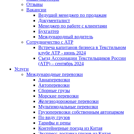
Отзывы
Вакансии
Ведущий менеджер по продажам
Документалист
Менеджер по работе с клиентами
Бухгалтер
Международный водитель
Сотрудничество с АТР
Встреча капитанов бизнеса в Текстильном
клубе АТР - июнь 2024
Съезд Ассоциации Текстильщиков России
(АТР) – сентябрь 2024
Услуги
Международные перевозки
Авиаперевозки
Автоперевозки
Сборные грузы
Морские перевозки
Железнодорожные перевозки
Мультимодальные перевозки
Грузоперевозки собственным автопарком
По виду грузов
Тарифы и цены
Контейнерные поезда из Китая
Экспресс-доставка грузов из Китая