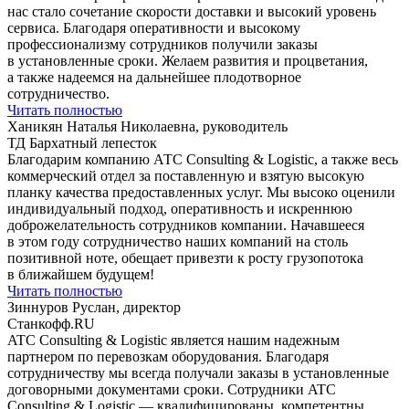
нас стало сочетание скорости доставки и высокий уровень
сервиса. Благодаря оперативности и высокому
профессионализму сотрудников получили заказы
в установленные сроки. Желаем развития и процветания,
а также надеемся на дальнейшее плодотворное
сотрудничество.
Читать полностью
Ханикян Наталья Николаевна, руководитель
ТД Бархатный лепесток
Благодарим компанию АТС Consulting & Logistic, а также весь
коммерческий отдел за поставленную и взятую высокую
планку качества предоставленных услуг. Мы высоко оценили
индивидуальный подход, оперативность и искреннюю
доброжелательность сотрудников компании. Начавшееся
в этом году сотрудничество наших компаний на столь
позитивной ноте, обещает привезти к росту грузопотока
в ближайшем будущем!
Читать полностью
Зиннуров Руслан, директор
Станкофф.RU
ATC Consulting & Logistic является нашим надежным
партнером по перевозкам оборудования. Благодаря
сотрудничеству мы всегда получали заказы в установленные
договорными документами сроки. Сотрудники ATC
Consulting & Logistic — квалифицированы, компетентны