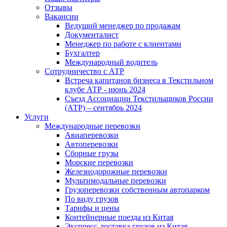
Отзывы
Вакансии
Ведущий менеджер по продажам
Документалист
Менеджер по работе с клиентами
Бухгалтер
Международный водитель
Сотрудничество с АТР
Встреча капитанов бизнеса в Текстильном
клубе АТР - июнь 2024
Съезд Ассоциации Текстильщиков России
(АТР) – сентябрь 2024
Услуги
Международные перевозки
Авиаперевозки
Автоперевозки
Сборные грузы
Морские перевозки
Железнодорожные перевозки
Мультимодальные перевозки
Грузоперевозки собственным автопарком
По виду грузов
Тарифы и цены
Контейнерные поезда из Китая
Экспресс-доставка грузов из Китая