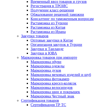
Временный ввоз товаров и грузов
Регистрация в ТРОИС
Получение класс-решения
Обжалование решений таможни
Консалтинг по таможенным вопросам
Растаможка из Турции
Растаможка из Китая
Растаможка из Ирана
Закупки товаров
Оптовые закупки в Китае
Организация закупок в Турции
Закупки в Таиланде
Закупки в ЮВА
Маркировка товаров при импорте
Маркировка обуви
Маркировка одежды
Маркировка духов
Маркировка меховых изделий и шуб
Маркировка фотокамер
Маркировка кресел-колясок
Маркировка велосипедов
Маркировка шин и покрышек
Маркировка Честный знак
Сертификация товаров
Сертификация ТР ТС