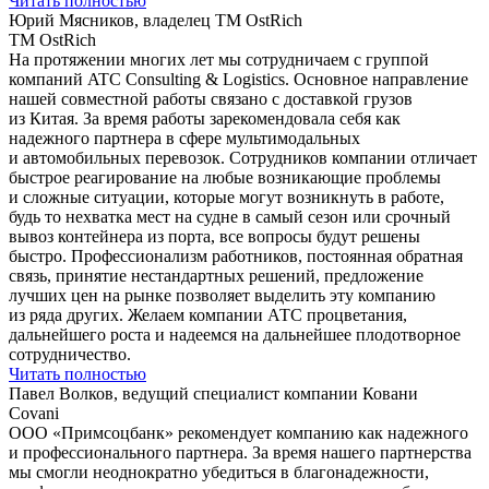
Читать полностью
Юрий Мясников, владелец ТМ OstRich
ТМ OstRich
На протяжении многих лет мы сотрудничаем с группой
компаний ATC Consulting & Logistics. Основное направление
нашей совместной работы связано с доставкой грузов
из Китая. За время работы зарекомендовала себя как
надежного партнера в сфере мультимодальных
и автомобильных перевозок. Сотрудников компании отличает
быстрое реагирование на любые возникающие проблемы
и сложные ситуации, которые могут возникнуть в работе,
будь то нехватка мест на судне в самый сезон или срочный
вывоз контейнера из порта, все вопросы будут решены
быстро. Профессионализм работников, постоянная обратная
связь, принятие нестандартных решений, предложение
лучших цен на рынке позволяет выделить эту компанию
из ряда других. Желаем компании АТС процветания,
дальнейшего роста и надеемся на дальнейшее плодотворное
сотрудничество.
Читать полностью
Павел Волков, ведущий специалист компании Ковани
Covani
ООО «Примсоцбанк» рекомендует компанию как надежного
и профессионального партнера. За время нашего партнерства
мы смогли неоднократно убедиться в благонадежности,