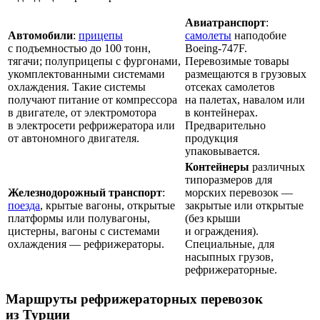
Авиатранспорт
:
Автомобили
:
прицепы
самолеты
наподобие
с подъемностью до 100 тонн,
Boeing-747F.
тягачи; полуприцепы с фургонами,
Перевозимые товары
укомплектованными системами
размещаются в грузовых
охлаждения. Такие системы
отсеках самолетов
получают питание от компрессора
на палетах, навалом или
в двигателе, от электромотора
в контейнерах.
в электросети рефрижератора или
Предварительно
от автономного двигателя.
продукция
упаковывается.
Контейнеры
различных
типоразмеров для
Железнодорожный транспорт
:
морских перевозок —
поезда
, крытые вагоны, открытые
закрытые или открытые
платформы или полувагоны,
(без крыши
цистерны, вагоны с системами
и ограждения).
охлаждения — рефрижераторы.
Специальные, для
насыпных грузов,
рефрижераторные.
Маршруты рефрижераторных перевозок
из Турции