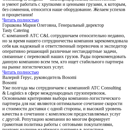
и умеют работать с хрупкими и ценными грузами, к которым,
без сомнения, относится наше оборудование. Желаем успехов
и процветания!
Читать полностью
Горшкова Мария Олеговна, Генеральный директор
Tasty Catering
С компанией АТС С&L сотрудничаем относительно недавно,
но за время нашего сотрудничества компания зарекомендовала
себя как надежный и ответственный перевозчик и экспедитор
оперативно решающий различные нестандартные задачи,
связанные с перевозкой наших грузов. Рады порекомендовать
данную компанию всем тем, кто ищет стабильного партнера
на рынке логистических услуг.
Читать полностью
Валерий Герус, руководитель Bosomi
Bosomi
Уже полгода мы сотрудничаем с компанией ATC Consulting
& Logistics в сфере международных грузоперевозок.
Основными критериями выбора компании-логистического
партнера для нас являются оптимальное сочетание скорости
и стоимости доставки с одной стороны, и высокий уровень
качества в сочетании с комплексом предоставляемых услуг
с другой. Репутацию компании во многом формирует
грамотная политика работы с оптовыми покупателями,
поэтому наличие надёжного партнера в логистике,