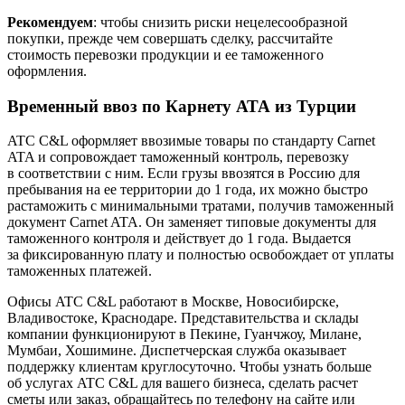
Рекомендуем
: чтобы снизить риски нецелесообразной
покупки, прежде чем совершать сделку, рассчитайте
стоимость перевозки продукции и ее таможенного
оформления.
Временный ввоз по Карнету АТА из Турции
ATC C&L оформляет ввозимые товары по стандарту Carnet
ATA и сопровождает таможенный контроль, перевозку
в соответствии с ним. Если грузы ввозятся в Россию для
пребывания на ее территории до 1 года, их можно быстро
растаможить с минимальными тратами, получив таможенный
документ Carnet ATA. Он заменяет типовые документы для
таможенного контроля и действует до 1 года. Выдается
за фиксированную плату и полностью освобождает от уплаты
таможенных платежей.
Офисы ATC C&L работают в Москве, Новосибирске,
Владивостоке, Краснодаре. Представительства и склады
компании функционируют в Пекине, Гуанчжоу, Милане,
Мумбаи, Хошимине. Диспетчерская служба оказывает
поддержку клиентам круглосуточно. Чтобы узнать больше
об услугах ATC C&L для вашего бизнеса, сделать расчет
сметы или заказ, обращайтесь по телефону на сайте или