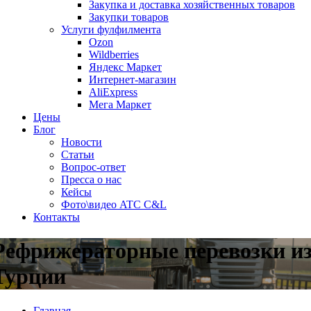
Закупка и доставка хозяйственных товаров
Закупки товаров
Услуги фулфилмента
Ozon
Wildberries
Яндекс Маркет
Интернет-магазин
AliExpress
Мега Маркет
Цены
Блог
Новости
Статьи
Вопрос-ответ
Пресса о нас
Кейсы
Фото\видео ATC C&L
Контакты
Рефрижераторные перевозки и
Турции
Главная