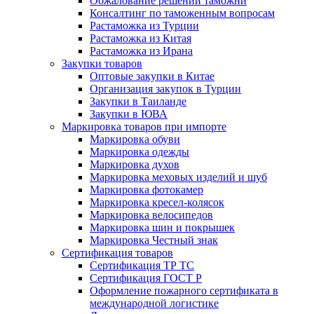
Обжалование решений таможни
Консалтинг по таможенным вопросам
Растаможка из Турции
Растаможка из Китая
Растаможка из Ирана
Закупки товаров
Оптовые закупки в Китае
Организация закупок в Турции
Закупки в Таиланде
Закупки в ЮВА
Маркировка товаров при импорте
Маркировка обуви
Маркировка одежды
Маркировка духов
Маркировка меховых изделий и шуб
Маркировка фотокамер
Маркировка кресел-колясок
Маркировка велосипедов
Маркировка шин и покрышек
Маркировка Честный знак
Сертификация товаров
Сертификация ТР ТС
Сертификация ГОСТ Р
Оформление пожарного сертификата в
международной логистике