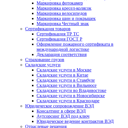
Маркировка фотокамер
Маркировка кресел-колясок
Маркировка велосипедов
Маркировка шин и покрышек
Маркировка Честный знак
Сертификация товаров
Сертификация ТР ТС
Сертификация ГОСТ Р
Оформление пожарного сертификата в
международной логистике
Декларация соответствия
Страхование грузов
Складские услуги
Складские услуги в Москве
Складские услуги в Китае
Складские услуги в Стамбуле
Складские услуги в Вильнюсе
Складские услуги во Владивостоке
Складские услуги в Новосибирске
Складские услуги в Краснодаре
Юридическое сопровождение ВЭД
Консалтинг в сфере ВЭД
Аутсорсинг ВЭД под ключ
Юридическое ведение контрактов ВЭД
Отраслевые решения