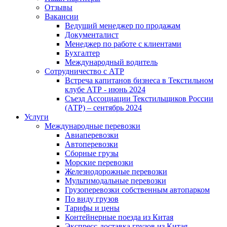
Отзывы
Вакансии
Ведущий менеджер по продажам
Документалист
Менеджер по работе с клиентами
Бухгалтер
Международный водитель
Сотрудничество с АТР
Встреча капитанов бизнеса в Текстильном
клубе АТР - июнь 2024
Съезд Ассоциации Текстильщиков России
(АТР) – сентябрь 2024
Услуги
Международные перевозки
Авиаперевозки
Автоперевозки
Сборные грузы
Морские перевозки
Железнодорожные перевозки
Мультимодальные перевозки
Грузоперевозки собственным автопарком
По виду грузов
Тарифы и цены
Контейнерные поезда из Китая
Экспресс-доставка грузов из Китая