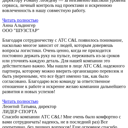
директору Роману Лебедеву — за неизменно высокий уровень
сервиса, личный контроль над проектами и искреннюю
вовлеченность в нашу совместную работу.
Читать полностью
Анна Альдингер
ООО "ШУЗСТАР"
Благодаря сотрудничеству с ATC C&L появилось понимание,
насколько многое зависит от людей, которым доверяешь
вопросы логистики. Очень ценно, когда не приходится
постоянно держать руку на пульсе, переживать из-за сроков
или уточнять каждую деталь. Для нашей компании это
действительно важно. Мы нашли в лице ATC C&L надежного
партнера, которому можно вверить организацию перевозок и
быть уверенными, что все будет именно так, как было
согласовано. Благодарю всю команду за ответственное
отношение к работе и искренне желаю компании дальнейшего
развития и новых успехов!
Читать полностью
Леонтий Татьяна, директор
ЛИДЕР СПОРТА
Спасибо компании АТС С&L! Мне очень было комфортно с
вами сотрудничать! надеюсь, не в последний раз) Все
оперативно, без лишних вопросов! Еще огромное спасибо