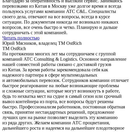
Благодарю за оперативность и высокий сервис. Занимаюсь
перевозками из Китая в Москву уже долгое время и всегда
пользуюсь услугами компании ATC С&L. Специалисты
своего дела, отвечают на все вопросы, всегда в курсе
ситуации. По документам никогда не возникало никаких
вопросов, все очень быстро и четко. Планирую и дальше
сотрудничать c этой компанией.
Читать полностью
Юрий Мясников, владелец ТМ OstRich
ТМ OstRich
На протяжении многих лет мы сотрудничаем с группой
компаний ATC Consulting & Logistics. Основное направление
нашей совместной работы связано с доставкой грузов
из Китая. За время работы зарекомендовала себя как
надежного партнера в сфере мультимодальных
и автомобильных перевозок. Сотрудников компании отличает
быстрое реагирование на любые возникающие проблемы
и сложные ситуации, которые могут возникнуть в работе,
будь то нехватка мест на судне в самый сезон или срочный
вывоз контейнера из порта, все вопросы будут решены
быстро. Профессионализм работников, постоянная обратная
связь, принятие нестандартных решений, предложение
лучших цен на рынке позволяет выделить эту компанию
из ряда других. Желаем компании АТС процветания,
дальнейшего роста и надеемся на дальнейшее плодотворное