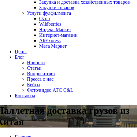
Закупка и доставка хозяйственных товаров
Закупки товаров
Услуги фулфилмента
Ozon
Wildberries
Яндекс Маркет
Интернет-магазин
AliExpress
Мега Маркет
Цены
Блог
Новости
Статьи
Вопрос-ответ
Пресса о нас
Кейсы
Фото\видео ATC C&L
Контакты
Паллетная доставка грузов из
Китая
Главная