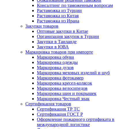
Обжалование решений таможни
Консалтинг по таможенным вопросам
Растаможка из Турции
Растаможка из Китая
Растаможка из Ирана
Закупки товаров
Оптовые закупки в Китае
Организация закупок в Турции
Закупки в Таиланде
Закупки в ЮВА
Маркировка товаров при импорте
Маркировка обуви
Маркировка одежды
Маркировка духов
Маркировка меховых изделий и шуб
Маркировка фотокамер
Маркировка кресел-колясок
Маркировка велосипедов
Маркировка шин и покрышек
Маркировка Честный знак
Сертификация товаров
Сертификация ТР ТС
Сертификация ГОСТ Р
Оформление пожарного сертификата в
международной логистике