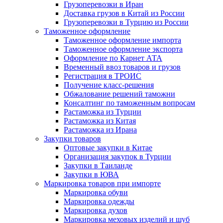
Грузоперевозки в Иран
Доставка грузов в Китай из России
Грузоперевозки в Турцию из России
Таможенное оформление
Таможенное оформление импорта
Таможенное оформление экспорта
Оформление по Карнет АТА
Временный ввоз товаров и грузов
Регистрация в ТРОИС
Получение класс-решения
Обжалование решений таможни
Консалтинг по таможенным вопросам
Растаможка из Турции
Растаможка из Китая
Растаможка из Ирана
Закупки товаров
Оптовые закупки в Китае
Организация закупок в Турции
Закупки в Таиланде
Закупки в ЮВА
Маркировка товаров при импорте
Маркировка обуви
Маркировка одежды
Маркировка духов
Маркировка меховых изделий и шуб