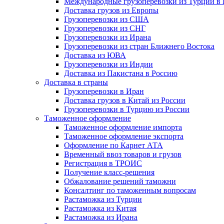
Международные грузоперевозки из Турции в
Доставка грузов из Европы
Грузоперевозки из США
Грузоперевозки из СНГ
Грузоперевозки из Ирана
Грузоперевозки из стран Ближнего Востока
Доставка из ЮВА
Грузоперевозки из Индии
Доставка из Пакистана в Россию
Доставка в страны
Грузоперевозки в Иран
Доставка грузов в Китай из России
Грузоперевозки в Турцию из России
Таможенное оформление
Таможенное оформление импорта
Таможенное оформление экспорта
Оформление по Карнет АТА
Временный ввоз товаров и грузов
Регистрация в ТРОИС
Получение класс-решения
Обжалование решений таможни
Консалтинг по таможенным вопросам
Растаможка из Турции
Растаможка из Китая
Растаможка из Ирана