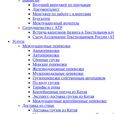
Вакансии
Ведущий менеджер по продажам
Документалист
Менеджер по работе с клиентами
Бухгалтер
Международный водитель
Сотрудничество с АТР
Встреча капитанов бизнеса в Текстильном кл
Съезд Ассоциации Текстильщиков России (АТР
Услуги
Международные перевозки
Авиаперевозки
Автоперевозки
Сборные грузы
Морские перевозки
Железнодорожные перевозки
Мультимодальные перевозки
Грузоперевозки собственным автопарком
По виду грузов
Тарифы и цены
Контейнерные поезда из Китая
Экспресс-доставка грузов из Китая
Международные контейнерные перевозки
Доставка из стран
Доставка грузов из Китая