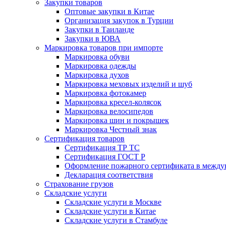
Закупки товаров
Оптовые закупки в Китае
Организация закупок в Турции
Закупки в Таиланде
Закупки в ЮВА
Маркировка товаров при импорте
Маркировка обуви
Маркировка одежды
Маркировка духов
Маркировка меховых изделий и шуб
Маркировка фотокамер
Маркировка кресел-колясок
Маркировка велосипедов
Маркировка шин и покрышек
Маркировка Честный знак
Сертификация товаров
Сертификация ТР ТС
Сертификация ГОСТ Р
Оформление пожарного сертификата в между
Декларация соответствия
Страхование грузов
Складские услуги
Складские услуги в Москве
Складские услуги в Китае
Складские услуги в Стамбуле