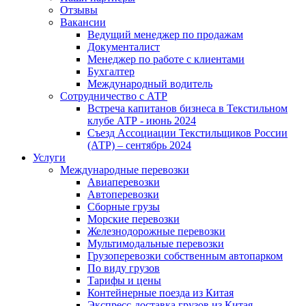
Отзывы
Вакансии
Ведущий менеджер по продажам
Документалист
Менеджер по работе с клиентами
Бухгалтер
Международный водитель
Сотрудничество с АТР
Встреча капитанов бизнеса в Текстильном
клубе АТР - июнь 2024
Съезд Ассоциации Текстильщиков России
(АТР) – сентябрь 2024
Услуги
Международные перевозки
Авиаперевозки
Автоперевозки
Сборные грузы
Морские перевозки
Железнодорожные перевозки
Мультимодальные перевозки
Грузоперевозки собственным автопарком
По виду грузов
Тарифы и цены
Контейнерные поезда из Китая
Экспресс-доставка грузов из Китая