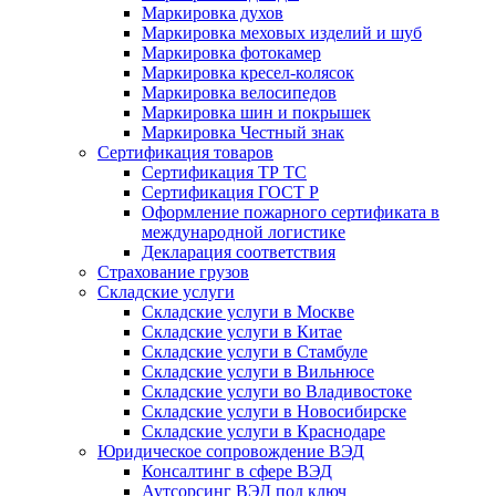
Маркировка духов
Маркировка меховых изделий и шуб
Маркировка фотокамер
Маркировка кресел-колясок
Маркировка велосипедов
Маркировка шин и покрышек
Маркировка Честный знак
Сертификация товаров
Сертификация ТР ТС
Сертификация ГОСТ Р
Оформление пожарного сертификата в
международной логистике
Декларация соответствия
Страхование грузов
Складские услуги
Складские услуги в Москве
Складские услуги в Китае
Складские услуги в Стамбуле
Складские услуги в Вильнюсе
Складские услуги во Владивостоке
Складские услуги в Новосибирске
Складские услуги в Краснодаре
Юридическое сопровождение ВЭД
Консалтинг в сфере ВЭД
Аутсорсинг ВЭД под ключ