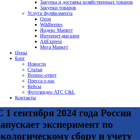
Закупка и доставка хозяйственных товаров
Закупки товаров
Услуги фулфилмента
Ozon
Wildberries
Яндекс Маркет
Интернет-магазин
AliExpress
Мега Маркет
Цены
Блог
Новости
Статьи
Вопрос-ответ
Пресса о нас
Кейсы
Фото\видео ATC C&L
Контакты
С 1 сентября 2024 года Россия
запускает эксперимент по
экологическому сбору и учету