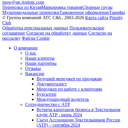
mow@atc-logistic.com
Перевозки из Китая
Маркировка товаров
Сборные грузы
Мультимодальные перевозки
Таможенное оформление
Тарифы
© Группа компаний ATC C&L, 2003-2026
Карта сайта
Priority
Club
Обработка персональных данных
Пользовательское
соглашение
Согласие на обработку данных
Согласие на
рассылку
Файлы Cookie
О компании
О нас
Наши клиенты
Наши партнёры
Отзывы
Вакансии
Ведущий менеджер по продажам
Документалист
Менеджер по работе с клиентами
Бухгалтер
Международный водитель
Сотрудничество с АТР
Встреча капитанов бизнеса в Текстильном
клубе АТР - июнь 2024
Съезд Ассоциации Текстильщиков России
(АТР) – сентябрь 2024