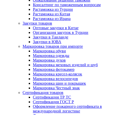
Обжалование решений таможни
Консалтинг по таможенным вопросам
Растаможка из Турции
Растаможка из Китая
Растаможка из Ирана
Закупки товаров
Оптовые закупки в Китае
Организация закупок в Турции
Закупки в Таиланде
Закупки в ЮВА
Маркировка товаров при импорте
Маркировка обуви
Маркировка одежды
Маркировка духов
Маркировка меховых изделий и шуб
Маркировка фотокамер
Маркировка кресел-колясок
Маркировка велосипедов
Маркировка шин и покрышек
Маркировка Честный знак
Сертификация товаров
Сертификация ТР ТС
Сертификация ГОСТ Р
Оформление пожарного сертификата в
международной логистике