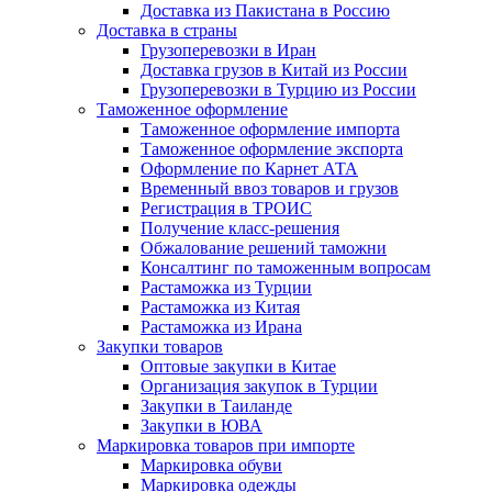
Доставка из Пакистана в Россию
Доставка в страны
Грузоперевозки в Иран
Доставка грузов в Китай из России
Грузоперевозки в Турцию из России
Таможенное оформление
Таможенное оформление импорта
Таможенное оформление экспорта
Оформление по Карнет АТА
Временный ввоз товаров и грузов
Регистрация в ТРОИС
Получение класс-решения
Обжалование решений таможни
Консалтинг по таможенным вопросам
Растаможка из Турции
Растаможка из Китая
Растаможка из Ирана
Закупки товаров
Оптовые закупки в Китае
Организация закупок в Турции
Закупки в Таиланде
Закупки в ЮВА
Маркировка товаров при импорте
Маркировка обуви
Маркировка одежды