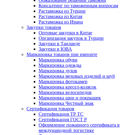
Обжалование решений таможни
Консалтинг по таможенным вопросам
Растаможка из Турции
Растаможка из Китая
Растаможка из Ирана
Закупки товаров
Оптовые закупки в Китае
Организация закупок в Турции
Закупки в Таиланде
Закупки в ЮВА
Маркировка товаров при импорте
Маркировка обуви
Маркировка одежды
Маркировка духов
Маркировка меховых изделий и шуб
Маркировка фотокамер
Маркировка кресел-колясок
Маркировка велосипедов
Маркировка шин и покрышек
Маркировка Честный знак
Сертификация товаров
Сертификация ТР ТС
Сертификация ГОСТ Р
Оформление пожарного сертификата в
международной логистике