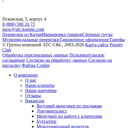
Псковская, 5, корпус 4
8 (800) 500 24 73
mow@atc-logistic.com
Перевозки из Китая
Маркировка товаров
Сборные грузы
Мультимодальные перевозки
Таможенное оформление
Тарифы
© Группа компаний ATC C&L, 2003-2026
Карта сайта
Priority
Club
Обработка персональных данных
Пользовательское
соглашение
Согласие на обработку данных
Согласие на
рассылку
Файлы Cookie
О компании
О нас
Наши клиенты
Наши партнёры
Отзывы
Вакансии
Ведущий менеджер по продажам
Документалист
Менеджер по работе с клиентами
Бухгалтер
Международный водитель