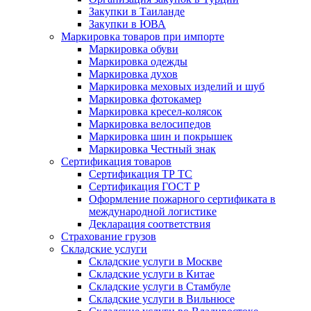
Закупки в Таиланде
Закупки в ЮВА
Маркировка товаров при импорте
Маркировка обуви
Маркировка одежды
Маркировка духов
Маркировка меховых изделий и шуб
Маркировка фотокамер
Маркировка кресел-колясок
Маркировка велосипедов
Маркировка шин и покрышек
Маркировка Честный знак
Сертификация товаров
Сертификация ТР ТС
Сертификация ГОСТ Р
Оформление пожарного сертификата в
международной логистике
Декларация соответствия
Страхование грузов
Складские услуги
Складские услуги в Москве
Складские услуги в Китае
Складские услуги в Стамбуле
Складские услуги в Вильнюсе