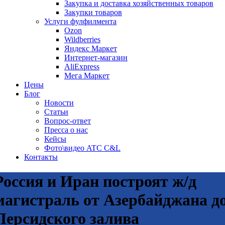
Закупка и доставка хозяйственных товаров
Закупки товаров
Услуги фулфилмента
Ozon
Wildberries
Яндекс Маркет
Интернет-магазин
AliExpress
Мега Маркет
Цены
Блог
Новости
Статьи
Вопрос-ответ
Пресса о нас
Кейсы
Фото\видео ATC C&L
Контакты
Россия и Иран построят ж/д
магистраль от Азербайджана д
Персидского залива