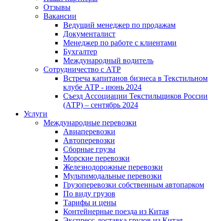
Отзывы
Вакансии
Ведущий менеджер по продажам
Документалист
Менеджер по работе с клиентами
Бухгалтер
Международный водитель
Сотрудничество с АТР
Встреча капитанов бизнеса в Текстильном
клубе АТР - июнь 2024
Съезд Ассоциации Текстильщиков России
(АТР) – сентябрь 2024
Услуги
Международные перевозки
Авиаперевозки
Автоперевозки
Сборные грузы
Морские перевозки
Железнодорожные перевозки
Мультимодальные перевозки
Грузоперевозки собственным автопарком
По виду грузов
Тарифы и цены
Контейнерные поезда из Китая
Экспресс-доставка грузов из Китая