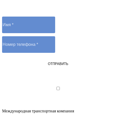
Отправьте заявку и оператор вам перезвонит
ОТПРАВИТЬ
Я являюсь юрлицом или ИП
Я даю согласие на обработку
персональных данных
Международная транспортная компания
.