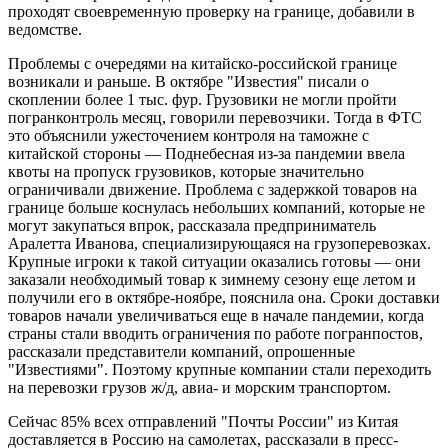
проходят своевременную проверку на границе, добавили в
ведомстве.
Проблемы с очередями на китайско-российской границе
возникали и раньше. В октябре "Известия" писали о
скоплении более 1 тыс. фур. Грузовики не могли пройти
погранконтроль месяц, говорили перевозчики. Тогда в ФТС
это объяснили ужесточением контроля на таможне с
китайской стороны — Поднебесная из-за пандемии ввела
квоты на пропуск грузовиков, которые значительно
ограничивали движение. Проблема с задержкой товаров на
границе больше коснулась небольших компаний, которые не
могут закупаться впрок, рассказала предприниматель
Аралетта Иванова, специализирующаяся на грузоперевозках.
Крупные игроки к такой ситуации оказались готовы — они
заказали необходимый товар к зимнему сезону еще летом и
получили его в октябре-ноябре, пояснила она. Сроки доставки
товаров начали увеличиваться еще в начале пандемии, когда
страны стали вводить ограничения по работе погранпостов,
рассказали представители компаний, опрошенные
"Известиями". Поэтому крупные компании стали переходить
на перевозки грузов ж/д, авиа- и морским транспортом.
Сейчас 85% всех отправлений "Почты России" из Китая
доставляется в Россию на самолетах, рассказали в пресс-