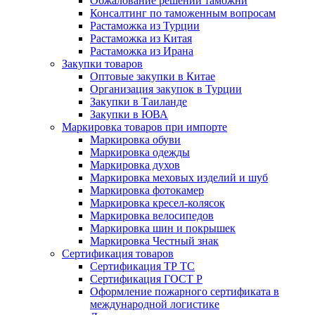
Обжалование решений таможни
Консалтинг по таможенным вопросам
Растаможка из Турции
Растаможка из Китая
Растаможка из Ирана
Закупки товаров
Оптовые закупки в Китае
Организация закупок в Турции
Закупки в Таиланде
Закупки в ЮВА
Маркировка товаров при импорте
Маркировка обуви
Маркировка одежды
Маркировка духов
Маркировка меховых изделий и шуб
Маркировка фотокамер
Маркировка кресел-колясок
Маркировка велосипедов
Маркировка шин и покрышек
Маркировка Честный знак
Сертификация товаров
Сертификация ТР ТС
Сертификация ГОСТ Р
Оформление пожарного сертификата в
международной логистике