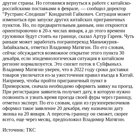
другие страны. Но готовимся вернуться к работе с китайско-
российскими поставками в феврале, — сообщил директор
"Рустранс-Спедишн" Кондратий Гайкевич. Ситуация может
измениться при запуске других китайских приграничных
пунктов. Но, по предварительным данным, они откроются
ориентировочно в 20-х числах января, а до этого времени
грузовики будут стоять на границе, сказал Артур Гареев. Чуть
раньше может заработать погранпереход Маньчжурия–
Забайкальск, отметил Владимир Матягин. По его словам,
сейчас обсуждается возможное открытие этого пункта 30
декабря, если эпидемиологическая ситуация в китайском
регионе нормализуется. Это снизит поток в Суйфыньхэ.
Владимир Матягин уверен, что в 2022 году сроки доставки
товаров увеличатся из-за ужесточения правил въезда в Китай.
Например, чтобы пройти приграничный пункт в
Приморском, сначала необходимо оформить заявку на проезд.
При регистрации заявитель получает дату, в которую нужно
позвонить и узнать время проезда своей фуры через границу,
отметил эксперт. По его словам, один из грузоперевозчиков
оформил такое заявление 20 декабря, ему назначили дату
звонка на 20 января. А пересечь границу он сможет, скорее
всего, еще через месяц, предположил Владимир Матягин.
Источник: ТКС