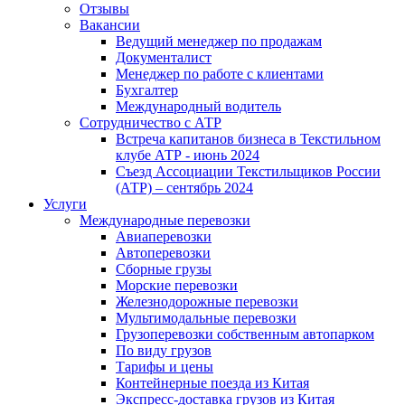
Отзывы
Вакансии
Ведущий менеджер по продажам
Документалист
Менеджер по работе с клиентами
Бухгалтер
Международный водитель
Сотрудничество с АТР
Встреча капитанов бизнеса в Текстильном
клубе АТР - июнь 2024
Съезд Ассоциации Текстильщиков России
(АТР) – сентябрь 2024
Услуги
Международные перевозки
Авиаперевозки
Автоперевозки
Сборные грузы
Морские перевозки
Железнодорожные перевозки
Мультимодальные перевозки
Грузоперевозки собственным автопарком
По виду грузов
Тарифы и цены
Контейнерные поезда из Китая
Экспресс-доставка грузов из Китая