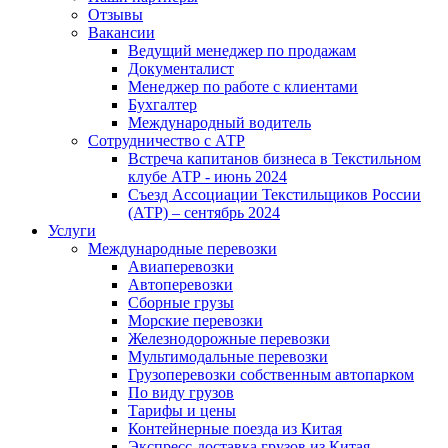
Отзывы
Вакансии
Ведущий менеджер по продажам
Документалист
Менеджер по работе с клиентами
Бухгалтер
Международный водитель
Сотрудничество с АТР
Встреча капитанов бизнеса в Текстильном
клубе АТР - июнь 2024
Съезд Ассоциации Текстильщиков России
(АТР) – сентябрь 2024
Услуги
Международные перевозки
Авиаперевозки
Автоперевозки
Сборные грузы
Морские перевозки
Железнодорожные перевозки
Мультимодальные перевозки
Грузоперевозки собственным автопарком
По виду грузов
Тарифы и цены
Контейнерные поезда из Китая
Экспресс-доставка грузов из Китая