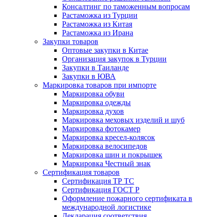
Консалтинг по таможенным вопросам
Растаможка из Турции
Растаможка из Китая
Растаможка из Ирана
Закупки товаров
Оптовые закупки в Китае
Организация закупок в Турции
Закупки в Таиланде
Закупки в ЮВА
Маркировка товаров при импорте
Маркировка обуви
Маркировка одежды
Маркировка духов
Маркировка меховых изделий и шуб
Маркировка фотокамер
Маркировка кресел-колясок
Маркировка велосипедов
Маркировка шин и покрышек
Маркировка Честный знак
Сертификация товаров
Сертификация ТР ТС
Сертификация ГОСТ Р
Оформление пожарного сертификата в
международной логистике
Декларация соответствия