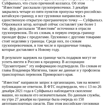
Суйфыньхэ, что стало причиной коллапса. Об этом
"Известиям" рассказали грузоперевозчики. 3 декабря
закрылись четыре из пяти пунктов пропуска через российско-
китайскую границу, и все грузовики направились в
единственную открытую приграничную точку — Суйфыньхэ.
Образовался затор, который сейчас составляет уже более 1
тыс. фур, рассказали "Известиям" источники в отрасли
грузоперевозок. По их словам, в первую очередь границу
проходят фуры с продуктами. Грузовики с другими товарами
стоят неделями у границы. Среди них, по словам
грузоперевозчиков, в том числе и праздничные товары,
которые доставляют к Новому году.
В результате задержек на границе часть подарков могут не
успеть ввезти в Россию к празднику. В ассоциации
"Грузавтотранс" эту информацию подтвердили. По словам ее
главы Владимира Матягина, такие же данные и у профсоюза
транспортных перевозок Приморского края.
"Известия" направили запрос в организацию, там на момент
публикации не ответили. В ФТС подтвердили, что с 13 по 26
декабря 2021 года в Суйфыньхэ наблюдается скопление
машин, но назвали его незначительным. По данным службы,
на утро 27 декабря на границе была очередь из 150
автотранспортных средств. При этом российские грузовики