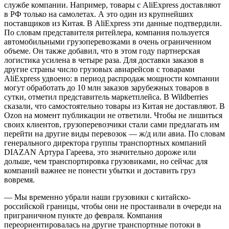
службе компании. Например, товары с AliExpress доставляют
в РФ только на самолетах. А это один из крупнейших
поставщиков из Китая. В AliExpress эти данные подтвердили.
По словам представителя ритейлера, компания пользуется
автомобильными грузоперевозками в очень ограниченном
объеме. Он также добавил, что в этом году партнерская
логистика усилена в четыре раза. Для доставки заказов в
другие страны число грузовых авиарейсов с товарами
AliExpress удвоено: в период распродаж мощности компании
могут обработать до 10 млн заказов зарубежных товаров в
сутки, отметил представитель маркетплейса. В Wildberries
сказали, что самостоятельно товары из Китая не доставляют. В
Ozon на момент публикации не ответили. Чтобы не лишиться
своих клиентов, грузоперевозчики стали сами предлагать им
перейти на другие виды перевозок — ж/д или авиа. По словам
генерального директора группы транспортных компаний
DIAZAN Артура Гареева, это значительно дороже или
дольше, чем транспортировка грузовиками, но сейчас для
компаний важнее не понести убытки и доставить груз
вовремя.
— Мы временно убрали наши грузовики с китайско-
российской границы, чтобы они не простаивали в очереди на
приграничном пункте до февраля. Компания
переориентировалась на другие транспортные потоки в