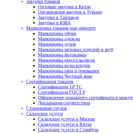
Закупки товаров
Оптовые закупки в Китае
Организация закупок в Турции
Закупки в Таиланде
Закупки в ЮВА
Маркировка товаров при импорте
Маркировка обуви
Маркировка одежды
Маркировка духов
Маркировка меховых изделий и шуб
Маркировка фотокамер
Маркировка кресел-колясок
Маркировка велосипедов
Маркировка шин и покрышек
Маркировка Честный знак
Сертификация товаров
Сертификация ТР ТС
Сертификация ГОСТ Р
Оформление пожарного сертификата в между
Декларация соответствия
Страхование грузов
Складские услуги
Складские услуги в Москве
Складские услуги в Китае
Складские услуги в Стамбуле