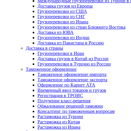
Международные грузоперевозки из Турции в
Доставка грузов из Европы
Грузоперевозки из США
Грузоперевозки из СНГ
Грузоперевозки из Ирана
Грузоперевозки из стран Ближнего Востока
Доставка из ЮВА
Грузоперевозки из Индии
Доставка из Пакистана в Россию
Доставка в страны
Грузоперевозки в Иран
Доставка грузов в Китай из России
Грузоперевозки в Турцию из России
Таможенное оформление
Таможенное оформление импорта
Таможенное оформление экспорта
Оформление по Карнет АТА
Временный ввоз товаров и грузов
Регистрация в ТРОИС
Получение класс-решения
Обжалование решений таможни
Консалтинг по таможенным вопросам
Растаможка из Турции
Растаможка из Китая
Растаможка из Ирана