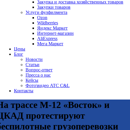
Закупка и доставка хозяйственных товаров
Закупки товаров
Услуги фулфилмента
Ozon
Wildberries
Яндекс Маркет
Интернет-магазин
AliExpress
Мега Маркет
Цены
Блог
Новости
Статьи
Вопрос-ответ
Пресса о нас
Кейсы
Фото\видео ATC C&L
Контакты
На трассе М-12 «Восток» и
ЦКАД протестируют
беспилотные грузоперевозки