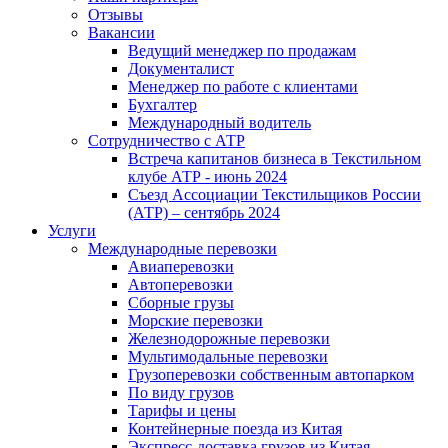
Отзывы
Вакансии
Ведущий менеджер по продажам
Документалист
Менеджер по работе с клиентами
Бухгалтер
Международный водитель
Сотрудничество с АТР
Встреча капитанов бизнеса в Текстильном
клубе АТР - июнь 2024
Съезд Ассоциации Текстильщиков России
(АТР) – сентябрь 2024
Услуги
Международные перевозки
Авиаперевозки
Автоперевозки
Сборные грузы
Морские перевозки
Железнодорожные перевозки
Мультимодальные перевозки
Грузоперевозки собственным автопарком
По виду грузов
Тарифы и цены
Контейнерные поезда из Китая
Экспресс-доставка грузов из Китая