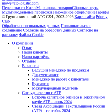
mow@atc-logistic.com
Перевозки из Китая
Маркировка товаров
Сборные грузы
Мультимодальные перевозки
Таможенное оформление
Тарифы
© Группа компаний ATC C&L, 2003-2026
Карта сайта
Priority
Club
Обработка персональных данных
Пользовательское
соглашение
Согласие на обработку данных
Согласие на
рассылку
Файлы Cookie
О компании
О нас
Наши клиенты
Наши партнёры
Отзывы
Вакансии
Ведущий менеджер по продажам
Документалист
Менеджер по работе с клиентами
Бухгалтер
Международный водитель
Сотрудничество с АТР
Встреча капитанов бизнеса в Текстильном
клубе АТР - июнь 2024
Съезд Ассоциации Текстильщиков России
(АТР) – сентябрь 2024