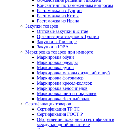
Обжалование решений таможни
Консалтинг по таможенным вопросам
Растаможка из Турции
Растаможка из Китая
Растаможка из Ирана
Закупки товаров
Оптовые закупки в Китае
Организация закупок в Турции
Закупки в Таиланде
Закупки в ЮВА
Маркировка товаров при импорте
Маркировка обуви
Маркировка одежды
Маркировка духов
Маркировка меховых изделий и шуб
Маркировка фотокамер
Маркировка кресел-колясок
Маркировка велосипедов
Маркировка шин и покрышек
Маркировка Честный знак
Сертификация товаров
Сертификация ТР ТС
Сертификация ГОСТ Р
Оформление пожарного сертификата в
международной логистике