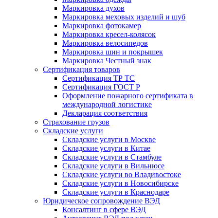
Маркировка духов
Маркировка меховых изделий и шуб
Маркировка фотокамер
Маркировка кресел-колясок
Маркировка велосипедов
Маркировка шин и покрышек
Маркировка Честный знак
Сертификация товаров
Сертификация ТР ТС
Сертификация ГОСТ Р
Оформление пожарного сертификата в
международной логистике
Декларация соответствия
Страхование грузов
Складские услуги
Складские услуги в Москве
Складские услуги в Китае
Складские услуги в Стамбуле
Складские услуги в Вильнюсе
Складские услуги во Владивостоке
Складские услуги в Новосибирске
Складские услуги в Краснодаре
Юридическое сопровождение ВЭД
Консалтинг в сфере ВЭД