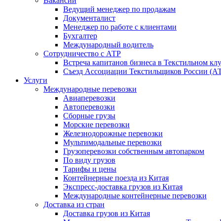
Вакансии
Ведущий менеджер по продажам
Документалист
Менеджер по работе с клиентами
Бухгалтер
Международный водитель
Сотрудничество с АТР
Встреча капитанов бизнеса в Текстильном кл
Съезд Ассоциации Текстильщиков России (АТР
Услуги
Международные перевозки
Авиаперевозки
Автоперевозки
Сборные грузы
Морские перевозки
Железнодорожные перевозки
Мультимодальные перевозки
Грузоперевозки собственным автопарком
По виду грузов
Тарифы и цены
Контейнерные поезда из Китая
Экспресс-доставка грузов из Китая
Международные контейнерные перевозки
Доставка из стран
Доставка грузов из Китая