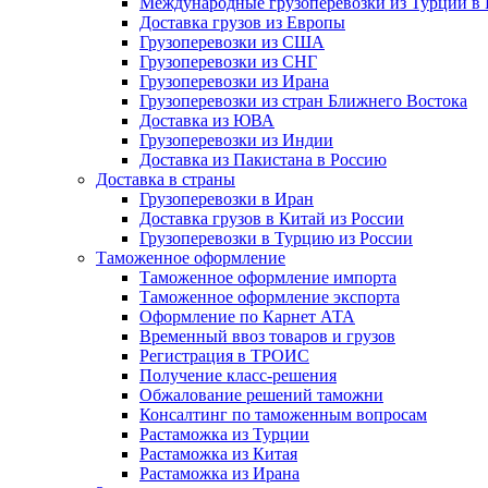
Международные грузоперевозки из Турции в
Доставка грузов из Европы
Грузоперевозки из США
Грузоперевозки из СНГ
Грузоперевозки из Ирана
Грузоперевозки из стран Ближнего Востока
Доставка из ЮВА
Грузоперевозки из Индии
Доставка из Пакистана в Россию
Доставка в страны
Грузоперевозки в Иран
Доставка грузов в Китай из России
Грузоперевозки в Турцию из России
Таможенное оформление
Таможенное оформление импорта
Таможенное оформление экспорта
Оформление по Карнет АТА
Временный ввоз товаров и грузов
Регистрация в ТРОИС
Получение класс-решения
Обжалование решений таможни
Консалтинг по таможенным вопросам
Растаможка из Турции
Растаможка из Китая
Растаможка из Ирана