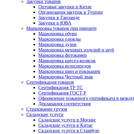
Закупки товаров
Оптовые закупки в Китае
Организация закупок в Турции
Закупки в Таиланде
Закупки в ЮВА
Маркировка товаров при импорте
Маркировка обуви
Маркировка одежды
Маркировка духов
Маркировка меховых изделий и шуб
Маркировка фотокамер
Маркировка кресел-колясок
Маркировка велосипедов
Маркировка шин и покрышек
Маркировка Честный знак
Сертификация товаров
Сертификация ТР ТС
Сертификация ГОСТ Р
Оформление пожарного сертификата в между
Декларация соответствия
Страхование грузов
Складские услуги
Складские услуги в Москве
Складские услуги в Китае
Складские услуги в Стамбуле