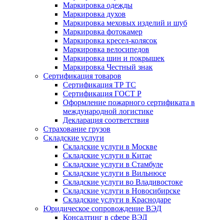
Маркировка одежды
Маркировка духов
Маркировка меховых изделий и шуб
Маркировка фотокамер
Маркировка кресел-колясок
Маркировка велосипедов
Маркировка шин и покрышек
Маркировка Честный знак
Сертификация товаров
Сертификация ТР ТС
Сертификация ГОСТ Р
Оформление пожарного сертификата в
международной логистике
Декларация соответствия
Страхование грузов
Складские услуги
Складские услуги в Москве
Складские услуги в Китае
Складские услуги в Стамбуле
Складские услуги в Вильнюсе
Складские услуги во Владивостоке
Складские услуги в Новосибирске
Складские услуги в Краснодаре
Юридическое сопровождение ВЭД
Консалтинг в сфере ВЭД