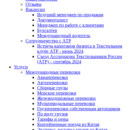
Отзывы
Вакансии
Ведущий менеджер по продажам
Документалист
Менеджер по работе с клиентами
Бухгалтер
Международный водитель
Сотрудничество с АТР
Встреча капитанов бизнеса в Текстильном
клубе АТР - июнь 2024
Съезд Ассоциации Текстильщиков России
(АТР) – сентябрь 2024
Услуги
Международные перевозки
Авиаперевозки
Автоперевозки
Сборные грузы
Морские перевозки
Железнодорожные перевозки
Мультимодальные перевозки
Грузоперевозки собственным автопарком
По виду грузов
Тарифы и цены
Контейнерные поезда из Китая
Экспресс-доставка грузов из Китая