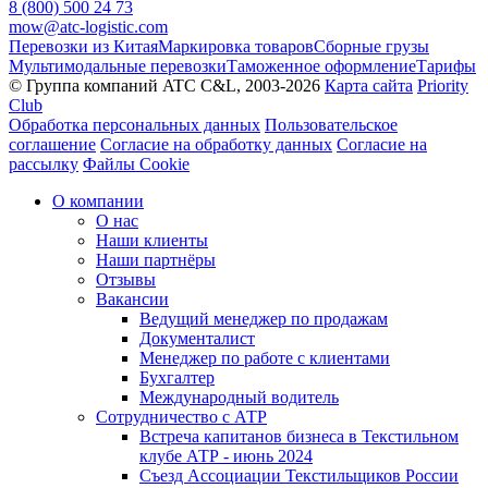
8 (800) 500 24 73
mow@atc-logistic.com
Перевозки из Китая
Маркировка товаров
Сборные грузы
Мультимодальные перевозки
Таможенное оформление
Тарифы
© Группа компаний ATC C&L, 2003-2026
Карта сайта
Priority
Club
Обработка персональных данных
Пользовательское
соглашение
Согласие на обработку данных
Согласие на
рассылку
Файлы Cookie
О компании
О нас
Наши клиенты
Наши партнёры
Отзывы
Вакансии
Ведущий менеджер по продажам
Документалист
Менеджер по работе с клиентами
Бухгалтер
Международный водитель
Сотрудничество с АТР
Встреча капитанов бизнеса в Текстильном
клубе АТР - июнь 2024
Съезд Ассоциации Текстильщиков России