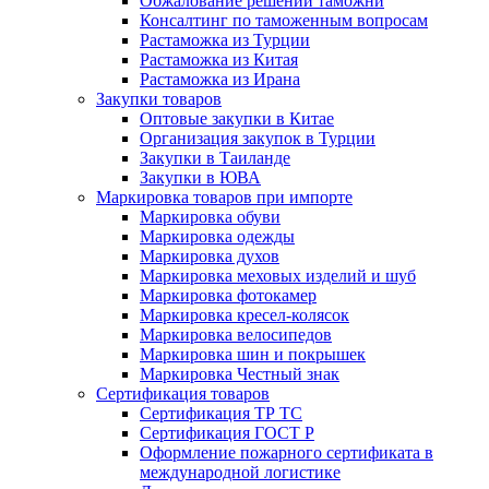
Обжалование решений таможни
Консалтинг по таможенным вопросам
Растаможка из Турции
Растаможка из Китая
Растаможка из Ирана
Закупки товаров
Оптовые закупки в Китае
Организация закупок в Турции
Закупки в Таиланде
Закупки в ЮВА
Маркировка товаров при импорте
Маркировка обуви
Маркировка одежды
Маркировка духов
Маркировка меховых изделий и шуб
Маркировка фотокамер
Маркировка кресел-колясок
Маркировка велосипедов
Маркировка шин и покрышек
Маркировка Честный знак
Сертификация товаров
Сертификация ТР ТС
Сертификация ГОСТ Р
Оформление пожарного сертификата в
международной логистике