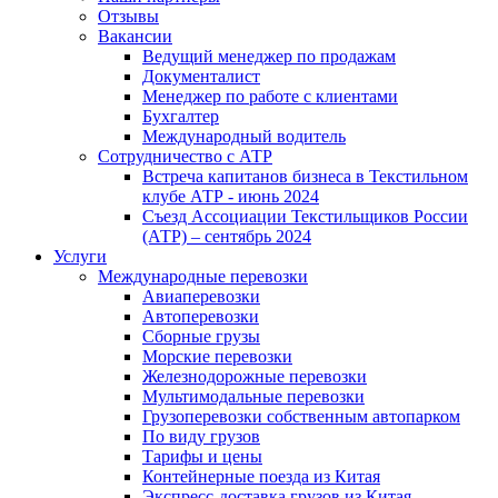
Отзывы
Вакансии
Ведущий менеджер по продажам
Документалист
Менеджер по работе с клиентами
Бухгалтер
Международный водитель
Сотрудничество с АТР
Встреча капитанов бизнеса в Текстильном
клубе АТР - июнь 2024
Съезд Ассоциации Текстильщиков России
(АТР) – сентябрь 2024
Услуги
Международные перевозки
Авиаперевозки
Автоперевозки
Сборные грузы
Морские перевозки
Железнодорожные перевозки
Мультимодальные перевозки
Грузоперевозки собственным автопарком
По виду грузов
Тарифы и цены
Контейнерные поезда из Китая
Экспресс-доставка грузов из Китая