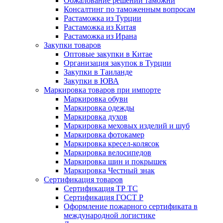
Обжалование решений таможни
Консалтинг по таможенным вопросам
Растаможка из Турции
Растаможка из Китая
Растаможка из Ирана
Закупки товаров
Оптовые закупки в Китае
Организация закупок в Турции
Закупки в Таиланде
Закупки в ЮВА
Маркировка товаров при импорте
Маркировка обуви
Маркировка одежды
Маркировка духов
Маркировка меховых изделий и шуб
Маркировка фотокамер
Маркировка кресел-колясок
Маркировка велосипедов
Маркировка шин и покрышек
Маркировка Честный знак
Сертификация товаров
Сертификация ТР ТС
Сертификация ГОСТ Р
Оформление пожарного сертификата в
международной логистике