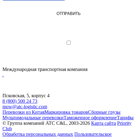
ОТПРАВИТЬ
Я являюсь юрлицом или ИП
Я даю согласие на обработку
персональных данных
Международная транспортная компания
.
Псковская, 5, корпус 4
8 (800) 500 24 73
mow@atc-logistic.com
Перевозки из Китая
Маркировка товаров
Сборные грузы
Мультимодальные перевозки
Таможенное оформление
Тарифы
© Группа компаний ATC C&L, 2003-2026
Карта сайта
Priority
Club
Обработка персональных данных
Пользовательское