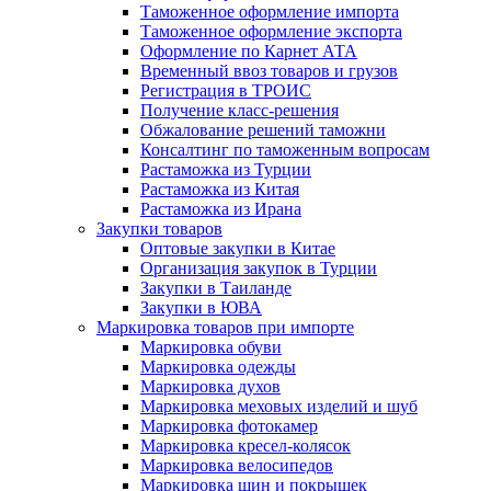
Таможенное оформление импорта
Таможенное оформление экспорта
Оформление по Карнет АТА
Временный ввоз товаров и грузов
Регистрация в ТРОИС
Получение класс-решения
Обжалование решений таможни
Консалтинг по таможенным вопросам
Растаможка из Турции
Растаможка из Китая
Растаможка из Ирана
Закупки товаров
Оптовые закупки в Китае
Организация закупок в Турции
Закупки в Таиланде
Закупки в ЮВА
Маркировка товаров при импорте
Маркировка обуви
Маркировка одежды
Маркировка духов
Маркировка меховых изделий и шуб
Маркировка фотокамер
Маркировка кресел-колясок
Маркировка велосипедов
Маркировка шин и покрышек