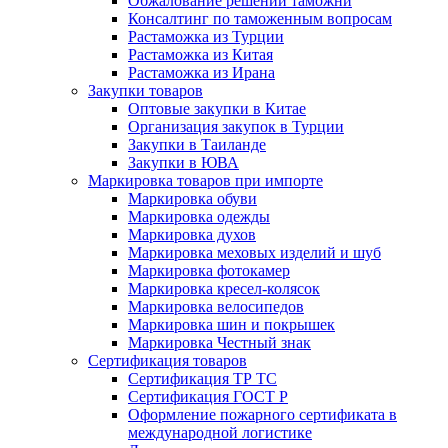
Обжалование решений таможни
Консалтинг по таможенным вопросам
Растаможка из Турции
Растаможка из Китая
Растаможка из Ирана
Закупки товаров
Оптовые закупки в Китае
Организация закупок в Турции
Закупки в Таиланде
Закупки в ЮВА
Маркировка товаров при импорте
Маркировка обуви
Маркировка одежды
Маркировка духов
Маркировка меховых изделий и шуб
Маркировка фотокамер
Маркировка кресел-колясок
Маркировка велосипедов
Маркировка шин и покрышек
Маркировка Честный знак
Сертификация товаров
Сертификация ТР ТС
Сертификация ГОСТ Р
Оформление пожарного сертификата в
международной логистике