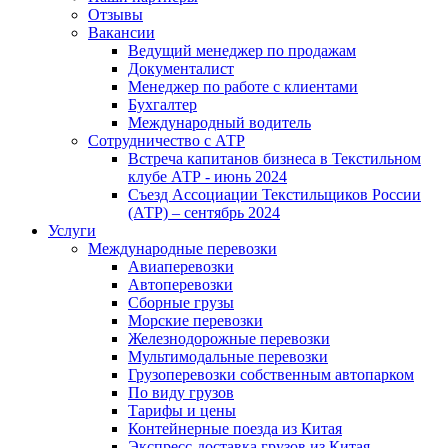
Отзывы
Вакансии
Ведущий менеджер по продажам
Документалист
Менеджер по работе с клиентами
Бухгалтер
Международный водитель
Сотрудничество с АТР
Встреча капитанов бизнеса в Текстильном
клубе АТР - июнь 2024
Съезд Ассоциации Текстильщиков России
(АТР) – сентябрь 2024
Услуги
Международные перевозки
Авиаперевозки
Автоперевозки
Сборные грузы
Морские перевозки
Железнодорожные перевозки
Мультимодальные перевозки
Грузоперевозки собственным автопарком
По виду грузов
Тарифы и цены
Контейнерные поезда из Китая
Экспресс-доставка грузов из Китая