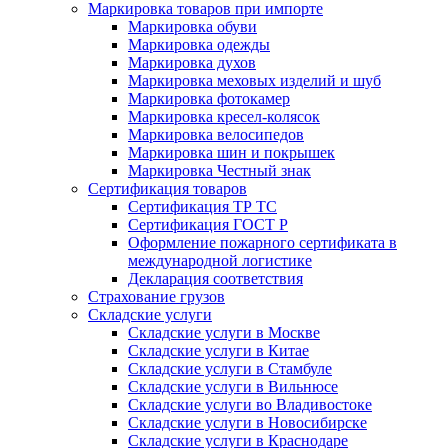
Маркировка товаров при импорте
Маркировка обуви
Маркировка одежды
Маркировка духов
Маркировка меховых изделий и шуб
Маркировка фотокамер
Маркировка кресел-колясок
Маркировка велосипедов
Маркировка шин и покрышек
Маркировка Честный знак
Сертификация товаров
Сертификация ТР ТС
Сертификация ГОСТ Р
Оформление пожарного сертификата в
международной логистике
Декларация соответствия
Страхование грузов
Складские услуги
Складские услуги в Москве
Складские услуги в Китае
Складские услуги в Стамбуле
Складские услуги в Вильнюсе
Складские услуги во Владивостоке
Складские услуги в Новосибирске
Складские услуги в Краснодаре