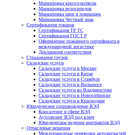
Маркировка кресел-колясок
Маркировка велосипедов
Маркировка шин и покрышек
Маркировка Честный знак
Сертификация товаров
Сертификация ТР ТС
Сертификация ГОСТ Р
Оформление пожарного сертификата в
международной логистике
Декларация соответствия
Страхование грузов
Складские услуги
Складские услуги в Москве
Складские услуги в Китае
Складские услуги в Стамбуле
Складские услуги в Вильнюсе
Складские услуги во Владивостоке
Складские услуги в Новосибирске
Складские услуги в Краснодаре
Юридическое сопровождение ВЭД
Консалтинг в сфере ВЭД
Аутсорсинг ВЭД под ключ
Юридическое ведение контрактов ВЭД
Отраслевые решения
Международные перевозки автозапчастей