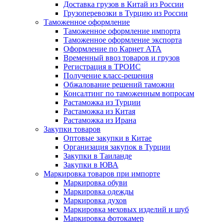
Доставка грузов в Китай из России
Грузоперевозки в Турцию из России
Таможенное оформление
Таможенное оформление импорта
Таможенное оформление экспорта
Оформление по Карнет АТА
Временный ввоз товаров и грузов
Регистрация в ТРОИС
Получение класс-решения
Обжалование решений таможни
Консалтинг по таможенным вопросам
Растаможка из Турции
Растаможка из Китая
Растаможка из Ирана
Закупки товаров
Оптовые закупки в Китае
Организация закупок в Турции
Закупки в Таиланде
Закупки в ЮВА
Маркировка товаров при импорте
Маркировка обуви
Маркировка одежды
Маркировка духов
Маркировка меховых изделий и шуб
Маркировка фотокамер