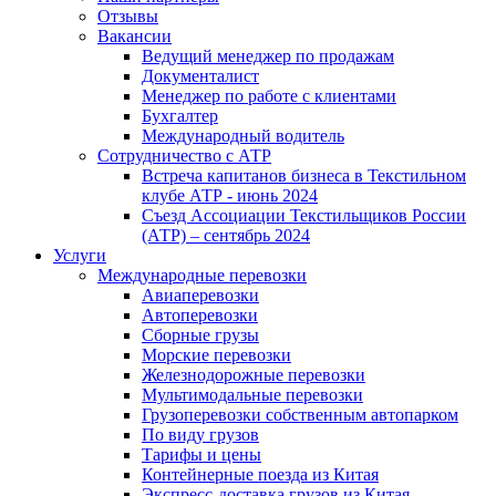
Отзывы
Вакансии
Ведущий менеджер по продажам
Документалист
Менеджер по работе с клиентами
Бухгалтер
Международный водитель
Сотрудничество с АТР
Встреча капитанов бизнеса в Текстильном
клубе АТР - июнь 2024
Съезд Ассоциации Текстильщиков России
(АТР) – сентябрь 2024
Услуги
Международные перевозки
Авиаперевозки
Автоперевозки
Сборные грузы
Морские перевозки
Железнодорожные перевозки
Мультимодальные перевозки
Грузоперевозки собственным автопарком
По виду грузов
Тарифы и цены
Контейнерные поезда из Китая
Экспресс-доставка грузов из Китая