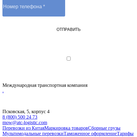
ОТПРАВИТЬ
Я являюсь юрлицом или ИП
Я даю согласие на обработку
персональных данных
Международная транспортная компания
.
Псковская, 5, корпус 4
8 (800) 500 24 73
mow@atc-logistic.com
Перевозки из Китая
Маркировка товаров
Сборные грузы
Мультимодальные перевозки
Таможенное оформление
Тарифы