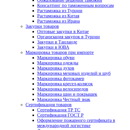
Обжалование решений таможни
Консалтинг по таможенным вопросам
Растаможка из Турции
Растаможка из Китая
Растаможка из Ирана
Закупки товаров
Оптовые закупки в Китае
Организация закупок в Турции
Закупки в Таиланде
Закупки в ЮВА
Маркировка товаров при импорте
Маркировка обуви
Маркировка одежды
Маркировка духов
Маркировка меховых изделий и шуб
Маркировка фотокамер
Маркировка кресел-колясок
Маркировка велосипедов
Маркировка шин и покрышек
Маркировка Честный знак
Сертификация товаров
Сертификация ТР ТС
Сертификация ГОСТ Р
Оформление пожарного сертификата в
международной логистике