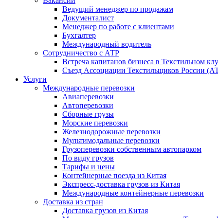
Вакансии
Ведущий менеджер по продажам
Документалист
Менеджер по работе с клиентами
Бухгалтер
Международный водитель
Сотрудничество с АТР
Встреча капитанов бизнеса в Текстильном кл
Съезд Ассоциации Текстильщиков России (АТР
Услуги
Международные перевозки
Авиаперевозки
Автоперевозки
Сборные грузы
Морские перевозки
Железнодорожные перевозки
Мультимодальные перевозки
Грузоперевозки собственным автопарком
По виду грузов
Тарифы и цены
Контейнерные поезда из Китая
Экспресс-доставка грузов из Китая
Международные контейнерные перевозки
Доставка из стран
Доставка грузов из Китая