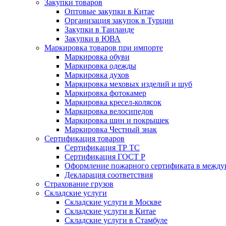
Закупки товаров
Оптовые закупки в Китае
Организация закупок в Турции
Закупки в Таиланде
Закупки в ЮВА
Маркировка товаров при импорте
Маркировка обуви
Маркировка одежды
Маркировка духов
Маркировка меховых изделий и шуб
Маркировка фотокамер
Маркировка кресел-колясок
Маркировка велосипедов
Маркировка шин и покрышек
Маркировка Честный знак
Сертификация товаров
Сертификация ТР ТС
Сертификация ГОСТ Р
Оформление пожарного сертификата в между
Декларация соответствия
Страхование грузов
Складские услуги
Складские услуги в Москве
Складские услуги в Китае
Складские услуги в Стамбуле