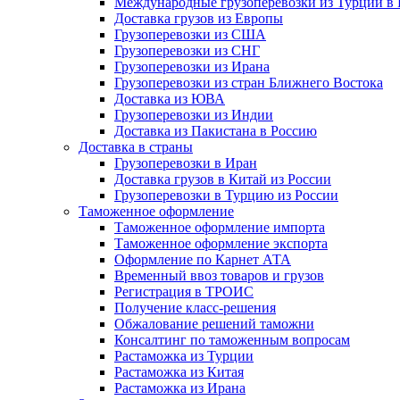
Международные грузоперевозки из Турции в
Доставка грузов из Европы
Грузоперевозки из США
Грузоперевозки из СНГ
Грузоперевозки из Ирана
Грузоперевозки из стран Ближнего Востока
Доставка из ЮВА
Грузоперевозки из Индии
Доставка из Пакистана в Россию
Доставка в страны
Грузоперевозки в Иран
Доставка грузов в Китай из России
Грузоперевозки в Турцию из России
Таможенное оформление
Таможенное оформление импорта
Таможенное оформление экспорта
Оформление по Карнет АТА
Временный ввоз товаров и грузов
Регистрация в ТРОИС
Получение класс-решения
Обжалование решений таможни
Консалтинг по таможенным вопросам
Растаможка из Турции
Растаможка из Китая
Растаможка из Ирана