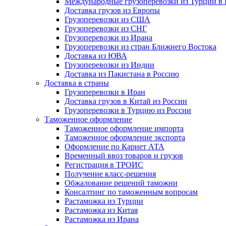
Международные грузоперевозки из Турции в
Доставка грузов из Европы
Грузоперевозки из США
Грузоперевозки из СНГ
Грузоперевозки из Ирана
Грузоперевозки из стран Ближнего Востока
Доставка из ЮВА
Грузоперевозки из Индии
Доставка из Пакистана в Россию
Доставка в страны
Грузоперевозки в Иран
Доставка грузов в Китай из России
Грузоперевозки в Турцию из России
Таможенное оформление
Таможенное оформление импорта
Таможенное оформление экспорта
Оформление по Карнет АТА
Временный ввоз товаров и грузов
Регистрация в ТРОИС
Получение класс-решения
Обжалование решений таможни
Консалтинг по таможенным вопросам
Растаможка из Турции
Растаможка из Китая
Растаможка из Ирана