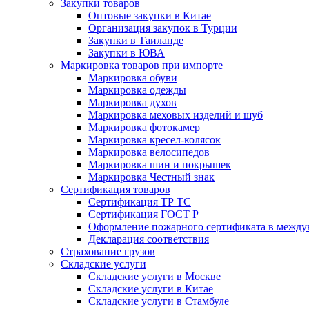
Закупки товаров
Оптовые закупки в Китае
Организация закупок в Турции
Закупки в Таиланде
Закупки в ЮВА
Маркировка товаров при импорте
Маркировка обуви
Маркировка одежды
Маркировка духов
Маркировка меховых изделий и шуб
Маркировка фотокамер
Маркировка кресел-колясок
Маркировка велосипедов
Маркировка шин и покрышек
Маркировка Честный знак
Сертификация товаров
Сертификация ТР ТС
Сертификация ГОСТ Р
Оформление пожарного сертификата в между
Декларация соответствия
Страхование грузов
Складские услуги
Складские услуги в Москве
Складские услуги в Китае
Складские услуги в Стамбуле