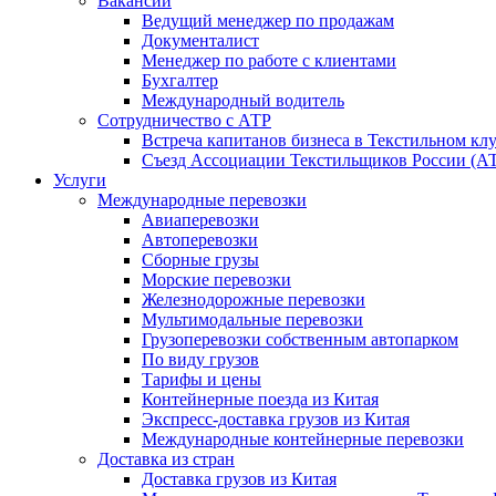
Вакансии
Ведущий менеджер по продажам
Документалист
Менеджер по работе с клиентами
Бухгалтер
Международный водитель
Сотрудничество с АТР
Встреча капитанов бизнеса в Текстильном кл
Съезд Ассоциации Текстильщиков России (АТР
Услуги
Международные перевозки
Авиаперевозки
Автоперевозки
Сборные грузы
Морские перевозки
Железнодорожные перевозки
Мультимодальные перевозки
Грузоперевозки собственным автопарком
По виду грузов
Тарифы и цены
Контейнерные поезда из Китая
Экспресс-доставка грузов из Китая
Международные контейнерные перевозки
Доставка из стран
Доставка грузов из Китая