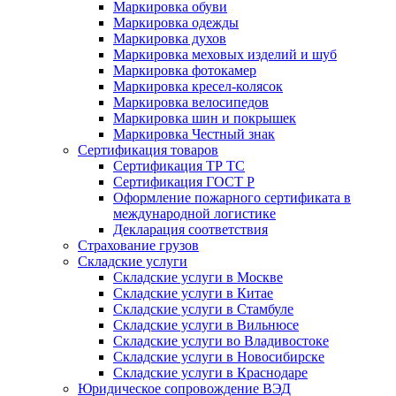
Маркировка обуви
Маркировка одежды
Маркировка духов
Маркировка меховых изделий и шуб
Маркировка фотокамер
Маркировка кресел-колясок
Маркировка велосипедов
Маркировка шин и покрышек
Маркировка Честный знак
Сертификация товаров
Сертификация ТР ТС
Сертификация ГОСТ Р
Оформление пожарного сертификата в
международной логистике
Декларация соответствия
Страхование грузов
Складские услуги
Складские услуги в Москве
Складские услуги в Китае
Складские услуги в Стамбуле
Складские услуги в Вильнюсе
Складские услуги во Владивостоке
Складские услуги в Новосибирске
Складские услуги в Краснодаре
Юридическое сопровождение ВЭД