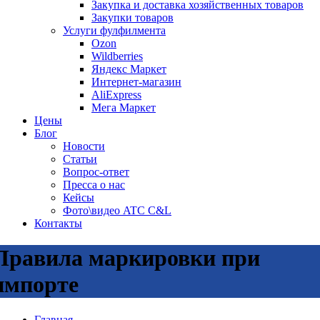
Закупка и доставка хозяйственных товаров
Закупки товаров
Услуги фулфилмента
Ozon
Wildberries
Яндекс Маркет
Интернет-магазин
AliExpress
Мега Маркет
Цены
Блог
Новости
Статьи
Вопрос-ответ
Пресса о нас
Кейсы
Фото\видео ATC C&L
Контакты
Правила маркировки при
импорте
Главная