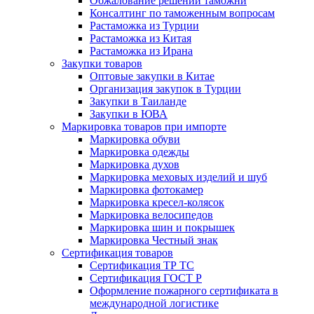
Обжалование решений таможни
Консалтинг по таможенным вопросам
Растаможка из Турции
Растаможка из Китая
Растаможка из Ирана
Закупки товаров
Оптовые закупки в Китае
Организация закупок в Турции
Закупки в Таиланде
Закупки в ЮВА
Маркировка товаров при импорте
Маркировка обуви
Маркировка одежды
Маркировка духов
Маркировка меховых изделий и шуб
Маркировка фотокамер
Маркировка кресел-колясок
Маркировка велосипедов
Маркировка шин и покрышек
Маркировка Честный знак
Сертификация товаров
Сертификация ТР ТС
Сертификация ГОСТ Р
Оформление пожарного сертификата в
международной логистике