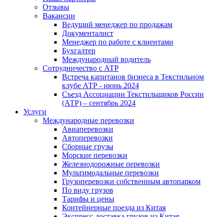
Отзывы
Вакансии
Ведущий менеджер по продажам
Документалист
Менеджер по работе с клиентами
Бухгалтер
Международный водитель
Сотрудничество с АТР
Встреча капитанов бизнеса в Текстильном
клубе АТР - июнь 2024
Съезд Ассоциации Текстильщиков России
(АТР) – сентябрь 2024
Услуги
Международные перевозки
Авиаперевозки
Автоперевозки
Сборные грузы
Морские перевозки
Железнодорожные перевозки
Мультимодальные перевозки
Грузоперевозки собственным автопарком
По виду грузов
Тарифы и цены
Контейнерные поезда из Китая
Экспресс-доставка грузов из Китая