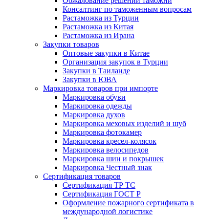
Обжалование решений таможни
Консалтинг по таможенным вопросам
Растаможка из Турции
Растаможка из Китая
Растаможка из Ирана
Закупки товаров
Оптовые закупки в Китае
Организация закупок в Турции
Закупки в Таиланде
Закупки в ЮВА
Маркировка товаров при импорте
Маркировка обуви
Маркировка одежды
Маркировка духов
Маркировка меховых изделий и шуб
Маркировка фотокамер
Маркировка кресел-колясок
Маркировка велосипедов
Маркировка шин и покрышек
Маркировка Честный знак
Сертификация товаров
Сертификация ТР ТС
Сертификация ГОСТ Р
Оформление пожарного сертификата в
международной логистике