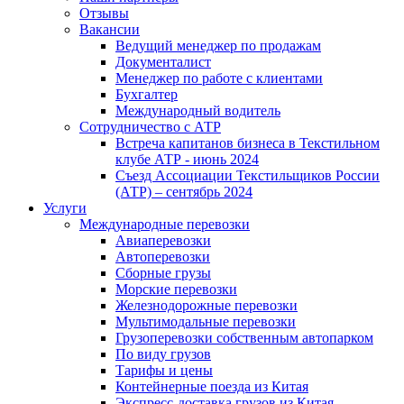
Отзывы
Вакансии
Ведущий менеджер по продажам
Документалист
Менеджер по работе с клиентами
Бухгалтер
Международный водитель
Сотрудничество с АТР
Встреча капитанов бизнеса в Текстильном
клубе АТР - июнь 2024
Съезд Ассоциации Текстильщиков России
(АТР) – сентябрь 2024
Услуги
Международные перевозки
Авиаперевозки
Автоперевозки
Сборные грузы
Морские перевозки
Железнодорожные перевозки
Мультимодальные перевозки
Грузоперевозки собственным автопарком
По виду грузов
Тарифы и цены
Контейнерные поезда из Китая
Экспресс-доставка грузов из Китая