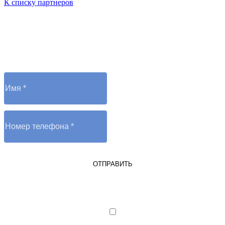
К списку партнеров
Остались вопросы?
Отправьте заявку и оператор вам перезвонит
ОТПРАВИТЬ
Я являюсь юрлицом или ИП
Я даю согласие на обработку
персональных данных