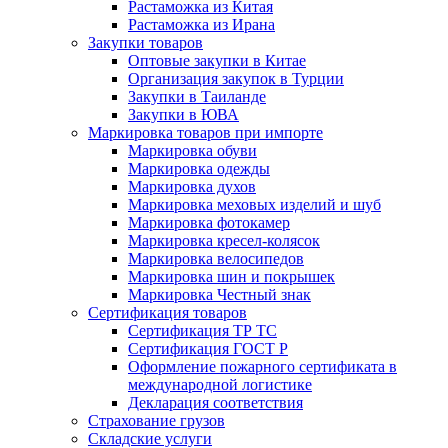
Растаможка из Китая
Растаможка из Ирана
Закупки товаров
Оптовые закупки в Китае
Организация закупок в Турции
Закупки в Таиланде
Закупки в ЮВА
Маркировка товаров при импорте
Маркировка обуви
Маркировка одежды
Маркировка духов
Маркировка меховых изделий и шуб
Маркировка фотокамер
Маркировка кресел-колясок
Маркировка велосипедов
Маркировка шин и покрышек
Маркировка Честный знак
Сертификация товаров
Сертификация ТР ТС
Сертификация ГОСТ Р
Оформление пожарного сертификата в
международной логистике
Декларация соответствия
Страхование грузов
Складские услуги