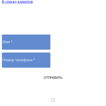
К списку клиентов
Остались вопросы?
Отправьте заявку и оператор вам перезвонит
ОТПРАВИТЬ
Я являюсь юрлицом или ИП
Я даю согласие на обработку
персональных данных