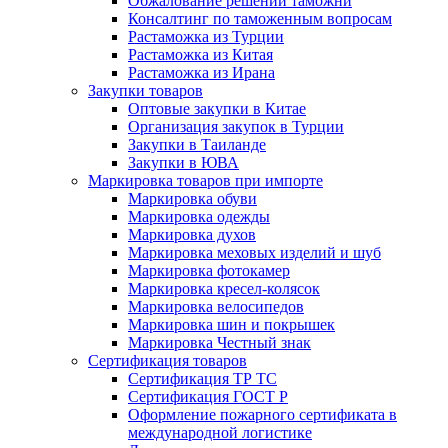
Обжалование решений таможни
Консалтинг по таможенным вопросам
Растаможка из Турции
Растаможка из Китая
Растаможка из Ирана
Закупки товаров
Оптовые закупки в Китае
Организация закупок в Турции
Закупки в Таиланде
Закупки в ЮВА
Маркировка товаров при импорте
Маркировка обуви
Маркировка одежды
Маркировка духов
Маркировка меховых изделий и шуб
Маркировка фотокамер
Маркировка кресел-колясок
Маркировка велосипедов
Маркировка шин и покрышек
Маркировка Честный знак
Сертификация товаров
Сертификация ТР ТС
Сертификация ГОСТ Р
Оформление пожарного сертификата в
международной логистике