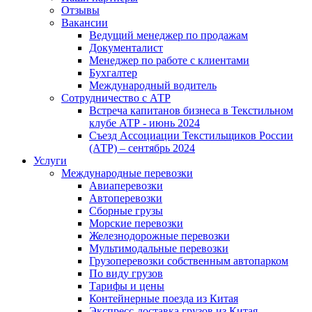
Отзывы
Вакансии
Ведущий менеджер по продажам
Документалист
Менеджер по работе с клиентами
Бухгалтер
Международный водитель
Сотрудничество с АТР
Встреча капитанов бизнеса в Текстильном
клубе АТР - июнь 2024
Съезд Ассоциации Текстильщиков России
(АТР) – сентябрь 2024
Услуги
Международные перевозки
Авиаперевозки
Автоперевозки
Сборные грузы
Морские перевозки
Железнодорожные перевозки
Мультимодальные перевозки
Грузоперевозки собственным автопарком
По виду грузов
Тарифы и цены
Контейнерные поезда из Китая
Экспресс-доставка грузов из Китая