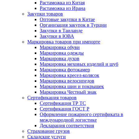
Растаможка из Китая
Растаможка из Ирана
Закупки товаров
Оптовые закупки в Китае
Организация закупок в Турции
Закупки в Таиланде
Закупки в ЮВА
Маркировка товаров при импорте
Маркировка обуви
Маркировка одежды
Маркировка духов
Маркировка меховых изделий и шуб
Маркировка фотокамер
Маркировка кресел-колясок
Маркировка велосипедов
Маркировка шин и покрышек
Маркировка Честный знак
Сертификация товаров
Сертификация ТР ТС
Сертификация ГОСТ Р
Оформление пожарного сертификата в
международной логистике
Декларация соответствия
Страхование грузов
Складские услуги