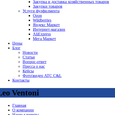
Закупка и доставка хозяйственных товаров
Закупки товаров
Услуги фулфилмента
Ozon
Wildberries
Яндекс Маркет
Интернет-магазин
AliExpress
Мега Маркет
Цены
Блог
Новости
Статьи
Вопрос-ответ
Пресса о нас
Кейсы
Фото\видео ATC C&L
Контакты
Leo Ventoni
Главная
О компании
Наши клиенты