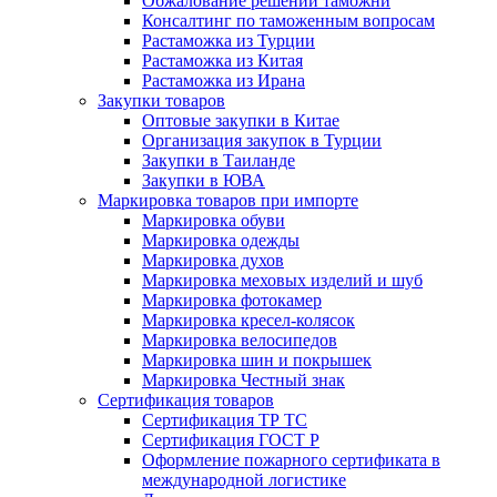
Обжалование решений таможни
Консалтинг по таможенным вопросам
Растаможка из Турции
Растаможка из Китая
Растаможка из Ирана
Закупки товаров
Оптовые закупки в Китае
Организация закупок в Турции
Закупки в Таиланде
Закупки в ЮВА
Маркировка товаров при импорте
Маркировка обуви
Маркировка одежды
Маркировка духов
Маркировка меховых изделий и шуб
Маркировка фотокамер
Маркировка кресел-колясок
Маркировка велосипедов
Маркировка шин и покрышек
Маркировка Честный знак
Сертификация товаров
Сертификация ТР ТС
Сертификация ГОСТ Р
Оформление пожарного сертификата в
международной логистике