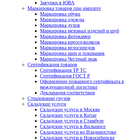
Закупки в ЮВА
Маркировка товаров при импорте
Маркировка обуви
Маркировка одежды
Маркировка духов
Маркировка меховых изделий и шуб
Маркировка фотокамер
Маркировка кресел-колясок
Маркировка велосипедов
Маркировка шин и покрышек
Маркировка Честный знак
Сертификация товаров
Сертификация ТР ТС
Сертификация ГОСТ Р
Оформление пожарного сертификата в
международной логистике
Декларация соответствия
Страхование грузов
Складские услуги
Складские услуги в Москве
Складские услуги в Китае
Складские услуги в Стамбуле
Складские услуги в Вильнюсе
Складские услуги во Владивостоке
Складские услуги в Новосибирске