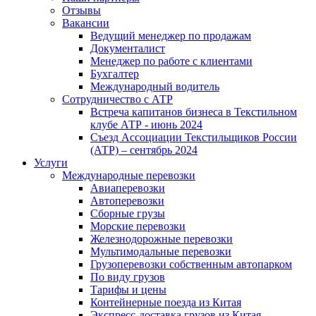
Отзывы
Вакансии
Ведущий менеджер по продажам
Документалист
Менеджер по работе с клиентами
Бухгалтер
Международный водитель
Сотрудничество с АТР
Встреча капитанов бизнеса в Текстильном
клубе АТР - июнь 2024
Съезд Ассоциации Текстильщиков России
(АТР) – сентябрь 2024
Услуги
Международные перевозки
Авиаперевозки
Автоперевозки
Сборные грузы
Морские перевозки
Железнодорожные перевозки
Мультимодальные перевозки
Грузоперевозки собственным автопарком
По виду грузов
Тарифы и цены
Контейнерные поезда из Китая
Экспресс-доставка грузов из Китая